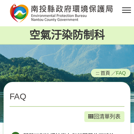
跳
到
主
要
空氣汙染防制科
內
容
區
塊
:::
首頁
／
FAQ
FAQ
回清單列表