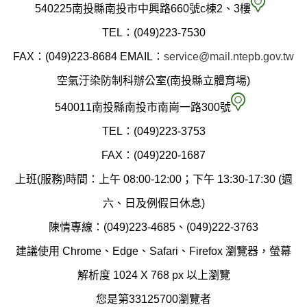
南
540225南投縣南投市中興路660號c棟2、3樓
投
TEL：(049)223-7530
縣
FAX：(049)223-8684
EMAIL：
service@mail.ntepb.gov.tw
政
空氣汙染防制科辦公室(南投縣立體育場)
府
空
540011南投縣南投市南崗一路300號
環
氣
TEL：(049)223-3753
境
汙
FAX：(049)220-1687
保
染
上班(服務)時間：上午 08:00-12:00；下午 13:30-17:30 (週
護
防
六、日及例假日休息)
局
制
陳情專線：(049)223-4685、(049)222-3763
辦
科
建議使用 Chrome、Edge、Safari、Firefox 瀏覽器，螢幕
公
辦
解析度 1024 X 768 px 以上瀏覽
室
公
您是第33125700瀏覽者