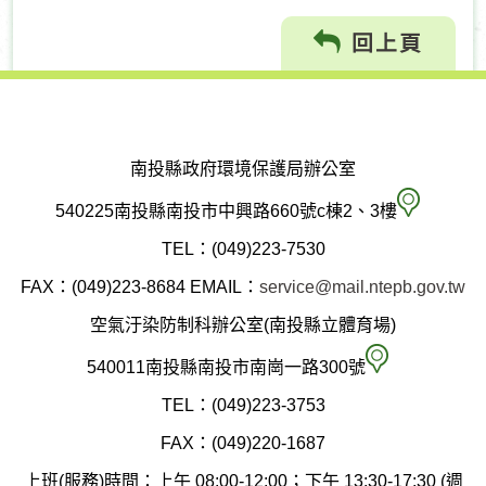
回上頁
南投縣政府環境保護局辦公室
南
540225南投縣南投市中興路660號c棟2、3樓
投
TEL：(049)223-7530
縣
FAX：(049)223-8684
EMAIL：
service@mail.ntepb.gov.tw
政
空氣汙染防制科辦公室(南投縣立體育場)
府
空
540011南投縣南投市南崗一路300號
環
氣
TEL：(049)223-3753
境
汙
FAX：(049)220-1687
保
染
上班(服務)時間：上午 08:00-12:00；下午 13:30-17:30 (週