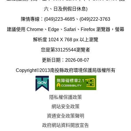
護
防
六、日及例假日休息)
局
制
陳情專線：(049)223-4685、(049)222-3763
辦
科
建議使用 Chrome、Edge、Safari、Firefox 瀏覽器，螢幕
公
辦
解析度 1024 X 768 px 以上瀏覽
室
公
您是第33125544瀏覽者
地
室
更新日期：2026-08-07
圖
(南
Copyright©2013南投縣政府環境保護局版權所有
投
縣
隱私權保護政策
立
網站安全政策
體
資通安全政策聲明
育
政府網站資料開放宣告
場)