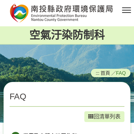
跳
到
主
要
空氣汙染防制科
內
容
區
塊
:::
首頁
／
FAQ
FAQ
回清單列表