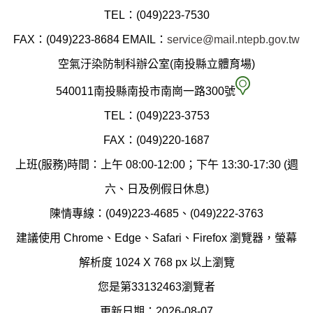
投
TEL：(049)223-7530
縣
FAX：(049)223-8684
EMAIL：
service@mail.ntepb.gov.tw
政
空氣汙染防制科辦公室(南投縣立體育場)
府
空
540011南投縣南投市南崗一路300號
環
氣
TEL：(049)223-3753
境
汙
FAX：(049)220-1687
保
染
上班(服務)時間：上午 08:00-12:00；下午 13:30-17:30 (週
護
防
六、日及例假日休息)
局
制
陳情專線：(049)223-4685、(049)222-3763
辦
科
建議使用 Chrome、Edge、Safari、Firefox 瀏覽器，螢幕
公
辦
解析度 1024 X 768 px 以上瀏覽
室
公
您是第33132463瀏覽者
地
室
更新日期：2026-08-07