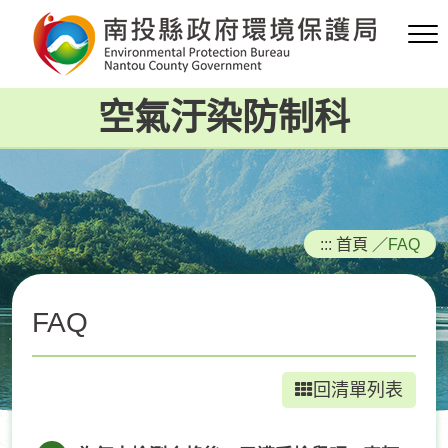
跳
到
主
要
空氣汙染防制科
內
容
區
塊
:::
首頁
／
FAQ
FAQ
回清單列表