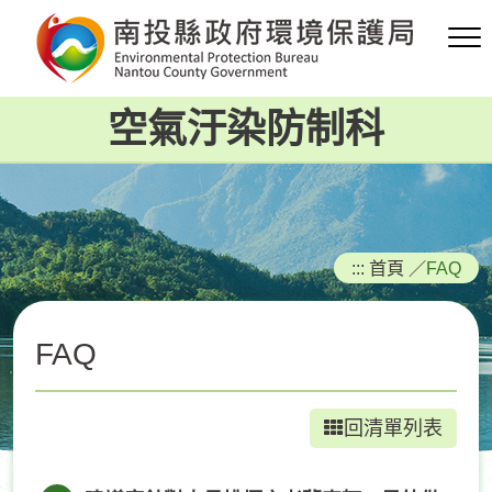
跳
到
主
要
空氣汙染防制科
內
容
區
塊
:::
首頁
／
FAQ
FAQ
回清單列表