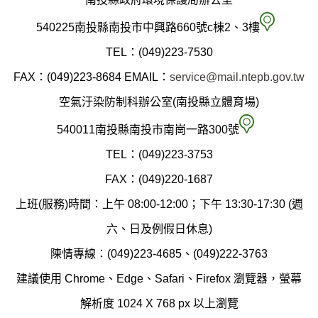
南
540225南投縣南投市中興路660號c棟2、3樓
投
TEL：(049)223-7530
縣
FAX：(049)223-8684
EMAIL：
service@mail.ntepb.gov.tw
政
空氣汙染防制科辦公室(南投縣立體育場)
府
空
540011南投縣南投市南崗一路300號
環
氣
TEL：(049)223-3753
境
汙
FAX：(049)220-1687
保
染
上班(服務)時間：上午 08:00-12:00；下午 13:30-17:30 (週
護
防
六、日及例假日休息)
局
制
陳情專線：(049)223-4685、(049)222-3763
辦
科
建議使用 Chrome、Edge、Safari、Firefox 瀏覽器，螢幕
公
辦
解析度 1024 X 768 px 以上瀏覽