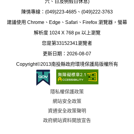
六、日及例假日休息)
局
制
陳情專線：(049)223-4685、(049)222-3763
辦
科
建議使用 Chrome、Edge、Safari、Firefox 瀏覽器，螢幕
公
辦
解析度 1024 X 768 px 以上瀏覽
室
公
您是第33152341瀏覽者
地
室
更新日期：2026-08-07
圖
(南
Copyright©2013南投縣政府環境保護局版權所有
投
縣
隱私權保護政策
立
網站安全政策
體
資通安全政策聲明
育
政府網站資料開放宣告
場)