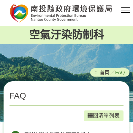
跳
到
主
要
空氣汙染防制科
內
容
區
塊
:::
首頁
／
FAQ
FAQ
回清單列表