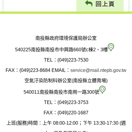
回上頁
南投縣政府環境保護局辦公室
南
540225南投縣南投市中興路660號c棟2、3樓
投
TEL：(049)223-7530
縣
FAX：(049)223-8684
EMAIL：
service@mail.ntepb.gov.tw
政
空氣汙染防制科辦公室(南投縣立體育場)
府
空
540011南投縣南投市南崗一路300號
環
氣
TEL：(049)223-3753
境
汙
FAX：(049)220-1687
保
染
上班(服務)時間：上午 08:00-12:00；下午 13:30-17:30 (週
護
防