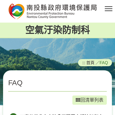
跳
到
主
要
空氣汙染防制科
內
容
區
塊
:::
首頁
／
FAQ
FAQ
回清單列表