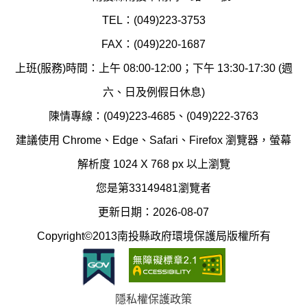
環
氣
TEL：(049)223-3753
境
汙
FAX：(049)220-1687
保
染
上班(服務)時間：上午 08:00-12:00；下午 13:30-17:30 (週
護
防
六、日及例假日休息)
局
制
陳情專線：(049)223-4685、(049)222-3763
辦
科
建議使用 Chrome、Edge、Safari、Firefox 瀏覽器，螢幕
公
辦
解析度 1024 X 768 px 以上瀏覽
室
公
您是第33149481瀏覽者
地
室
更新日期：2026-08-07
圖
(南
Copyright©2013南投縣政府環境保護局版權所有
投
縣
隱私權保護政策
立