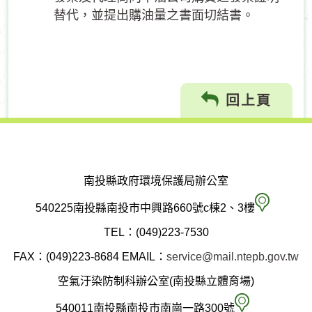
替代，並提出購油量之書面切結書。
回上頁
南投縣政府環境保護局辦公室
南
540225南投縣南投市中興路660號c棟2、3樓
投
TEL：(049)223-7530
縣
FAX：(049)223-8684
EMAIL：
service@mail.ntepb.gov.tw
政
空氣汙染防制科辦公室(南投縣立體育場)
府
空
540011南投縣南投市南崗一路300號