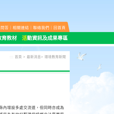
見問答
｜
相關連結
｜
聯絡我們
｜
回首頁
教育教材
活
動資訊及成果專區
:::
首頁
>
最新消息
>
環境教育新聞
在縣內增設多處交流道，但同時亦成為