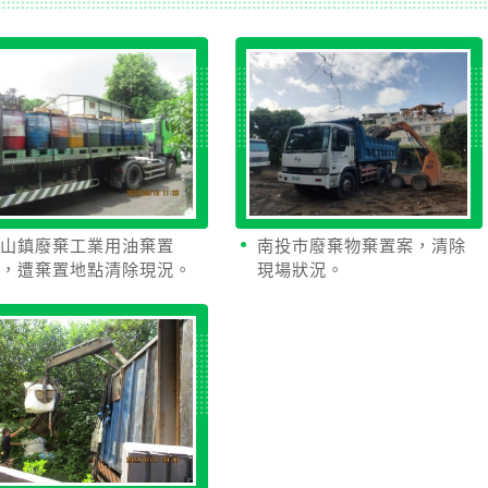
山鎮廢棄工業用油棄置
南投市廢棄物棄置案，清除
，遭棄置地點清除現況。
現場狀況。