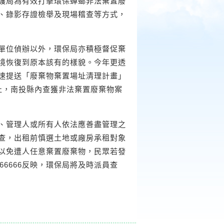
護局為有效打擊環保蟑螂非法棄置廢
、錄影存證檢舉及現場稽查等方式，
單位偵辦以外，環保局亦積極督促棄
境恢復到原本該有的樣貌。今年更透
速提送「廢棄物棄置場址清理計畫」
止，南投縣內查獲非法棄置廢棄物案
、管理人或所有人依法應善盡管理之
查，出租前慎選土地或廠房承租對象
以免遭人任意棄置廢棄物，民眾若發
066666反映，環保局將及時派員查