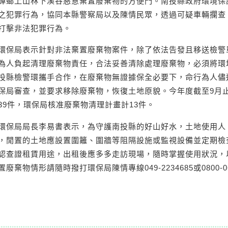
蟑螂上山林下溪谷惡意棄置廢棄物的方便門。南投縣政府環境保
之犯罪行為，協同本縣警察局以及陳情民眾，透過可疑車輛攔查
打擊非法犯罪行為。
環保局表示針對非法棄置廢棄物案件，除了依法告發且移送檢警
為人負起清理廢棄物責任，合法妥善清除處理廢棄物，必須將環
投縣檢警環攜手合作，在廢棄物無證據保全必要下，命行為人儘
保局審查，並要求移除廢棄物，恢復土地原貌。今年度截至9月
39件，環保局核准廢棄物清理計畫計13件。
環保局局長李易書表示，為守護南投縣的好山好水，土地使用人
，閒置的土地應設置圍籬、圍牆等阻隔設施或監視設備並定期檢
認查證租賃用途，出租後應多多走訪現場，隨時掌握使用狀況，
置廢棄物情形請隨時撥打環保局陳情專線049-2234685或0800-