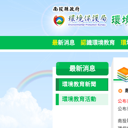
跳
到
主
要
內
容
最
新消息
認
識環境教育
環
區
塊
:::
最新消息
環境教育新聞
環境教育活動
公布日
公布
​南