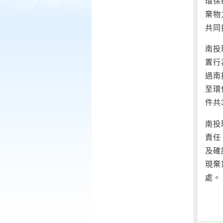
環保
棄物
共同
南投
置行
過南
至環
件共
南投
責任
及確
現棄
處。