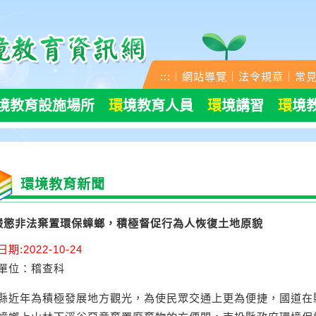
:::
｜
網站導覽
｜
法令規章
｜
常
境教育設施場所
環
境教育人員
環
境講習
環
境
環境教育新聞
嚴懲非法棄置環保蟑螂，積極督促行為人恢復土地原貌
期:2022-10-24
單位
：稽查科
投縣近年為積極發展地方觀光，為使民眾交通上更為便捷，國道