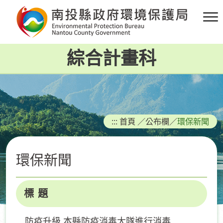
跳
到
主
要
綜合計畫科
內
容
區
塊
:::
首頁
／
公布欄
／
環保新聞
環保新聞
標 題
防疫升級 本縣防疫消毒大隊進行消毒