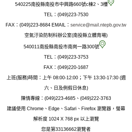
南
540225南投縣南投市中興路660號c棟2、3樓
投
TEL：(049)223-7530
縣
FAX：(049)223-8684
EMAIL：
service@mail.ntepb.gov.tw
政
空氣汙染防制科辦公室(南投縣立體育場)
府
空
540011南投縣南投市南崗一路300號
環
氣
TEL：(049)223-3753
境
汙
FAX：(049)220-1687
保
染
上班(服務)時間：上午 08:00-12:00；下午 13:30-17:30 (週
護
防
六、日及例假日休息)
局
制
陳情專線：(049)223-4685、(049)222-3763
辦
科
建議使用 Chrome、Edge、Safari、Firefox 瀏覽器，螢幕
公
辦
解析度 1024 X 768 px 以上瀏覽
室
公
您是第33136662瀏覽者