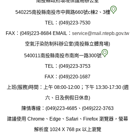
南投縣政府環境保護局辦公室
南
540225南投縣南投市中興路660號c棟2、3樓
投
TEL：(049)223-7530
縣
FAX：(049)223-8684
EMAIL：
service@mail.ntepb.gov.tw
政
空氣汙染防制科辦公室(南投縣立體育場)
府
空
540011南投縣南投市南崗一路300號
環
氣
TEL：(049)223-3753
境
汙
FAX：(049)220-1687
保
染
上班(服務)時間：上午 08:00-12:00；下午 13:30-17:30 (週
護
防
六、日及例假日休息)
局
制
陳情專線：(049)223-4685、(049)222-3763
辦
科
建議使用 Chrome、Edge、Safari、Firefox 瀏覽器，螢幕
公
辦
解析度 1024 X 768 px 以上瀏覽