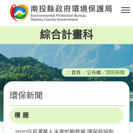
跳
到
主
要
綜合計畫科
內
容
區
塊
:::
首頁
／
公布欄
／
環保新聞
環保新聞
標 題
2020日月潭萬人泳渡如期登場 環保局協助