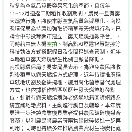
秋冬為空氣品質最容易惡化的季節，且每年
11~12月適逢二期稻作收割期間，農民一旦有露
天燃燒行為，將使本縣空氣品質急遽惡化。南投
縣環保局為持續加強取締稻草露天燃燒行為，已
聯合中彰投等縣市建立「露天燃燒通報平台」，
同時藉由無人機
空拍
、制高點AI煙霧智慧監控等
科技執法方式搭配假日及夜間稽巡查管制，近年
本縣稻草露天燃燒發生比例已顯著降低。
南投縣環保局李易書局長表示，為避免農民將收
割後稻草以露天燃燒方式處理，近年持續推廣稻
草就地切割及翻耕掩埋、施用腐化菌等替代處理
方式，也依據稻作熱區與歷年露天燃燒好發點
位，針對有露天燃燒痕跡者透過地籍圖資網路系
統查詢地籍資料，主動進行調查及輔導。本年度
更進一步洽談農業機具業者提供農民破碎機媒合
服務，以利農民將農業廢棄物經破碎後進一步再
利用；同時也持續多年推廣農業資材生物炭化處