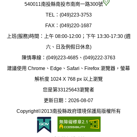
府
空
540011南投縣南投市南崗一路300號
環
氣
TEL：(049)223-3753
境
汙
FAX：(049)220-1687
保
染
上班(服務)時間：上午 08:00-12:00；下午 13:30-17:30 (週
護
防
六、日及例假日休息)
局
制
陳情專線：(049)223-4685、(049)222-3763
辦
科
建議使用 Chrome、Edge、Safari、Firefox 瀏覽器，螢幕
公
辦
解析度 1024 X 768 px 以上瀏覽
室
公
您是第33125643瀏覽者
地
室
更新日期：2026-08-07
圖
(南
Copyright©2013南投縣政府環境保護局版權所有
投
縣