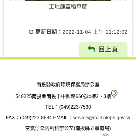
工地舖蓋稻草蓆
更新日期：
2022-11-04 上午 11:12:02
回上頁
南投縣政府環境保護局辦公室
南
540225南投縣南投市中興路660號c棟2、3樓
投
TEL：(049)223-7530
縣
FAX：(049)223-8684
EMAIL：
service@mail.ntepb.gov.tw
政
空氣汙染防制科辦公室(南投縣立體育場)