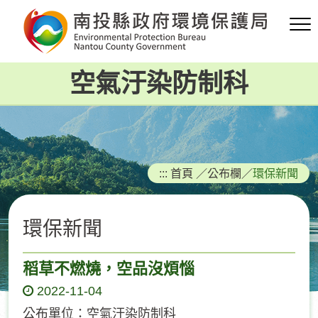
跳
到
主
要
空氣汙染防制科
內
容
區
塊
:::
首頁
／
公布欄
／
環保新聞
環保新聞
稻草不燃燒，空品沒煩惱
2022-11-04
公布單位：空氣汙染防制科