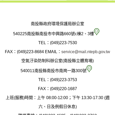
南投縣政府環境保護局辦公室
南
540225南投縣南投市中興路660號c棟2、3樓
投
TEL：(049)223-7530
縣
FAX：(049)223-8684
EMAIL：
service@mail.ntepb.gov.tw
政
空氣汙染防制科辦公室(南投縣立體育場)
府
空
540011南投縣南投市南崗一路300號
環
氣
TEL：(049)223-3753
境
汙
FAX：(049)220-1687
保
染
上班(服務)時間：上午 08:00-12:00；下午 13:30-17:30 (週
護
防
六、日及例假日休息)
局
制