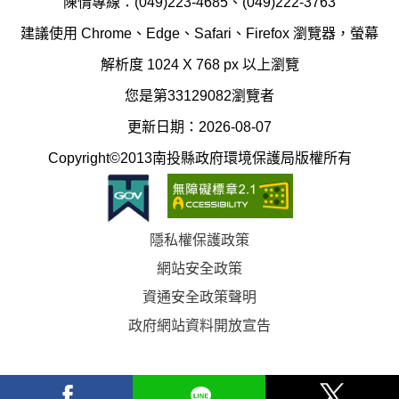
陳情專線：(049)223-4685、(049)222-3763
辦
科
建議使用 Chrome、Edge、Safari、Firefox 瀏覽器，螢幕
公
辦
解析度 1024 X 768 px 以上瀏覽
室
公
您是第33129082瀏覽者
地
室
更新日期：2026-08-07
圖
(南
Copyright©2013南投縣政府環境保護局版權所有
投
縣
隱私權保護政策
立
網站安全政策
體
資通安全政策聲明
育
政府網站資料開放宣告
場)
facebook
Line