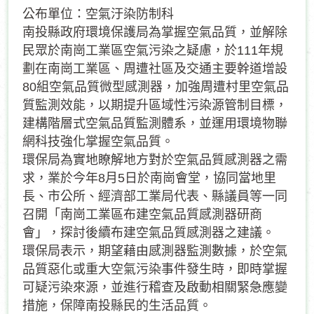
公布單位：空氣汙染防制科
南投縣政府環境保護局為掌握空氣品質，並解除
民眾於南崗工業區空氣污染之疑慮，於111年規
劃在南崗工業區、周遭社區及交通主要幹道增設
80組空氣品質微型感測器，加強周遭村里空氣品
質監測效能，以期提升區域性污染源管制目標，
建構階層式空氣品質監測體系，並運用環境物聯
網科技強化掌握空氣品質。
環保局為實地瞭解地方對於空氣品質感測器之需
求，業於今年8月5日於南崗會堂，協同當地里
長、市公所、經濟部工業局代表、縣議員等一同
召開「南崗工業區布建空氣品質感測器研商
會」，探討後續布建空氣品質感測器之建議。
環保局表示，期望藉由感測器監測數據，於空氣
品質惡化或重大空氣污染事件發生時，即時掌握
可疑污染來源，並進行稽查及啟動相關緊急應變
措施，保障南投縣民的生活品質。