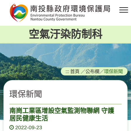
跳
到
主
要
空氣汙染防制科
內
容
區
塊
:::
首頁
／
公布欄
／
環保新聞
環保新聞
南崗工業區增設空氣監測物聯網 守護
居民健康生活
2022-09-23