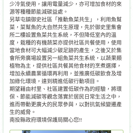
少冷氣使用，讓用電量減少，亦可增加食材的來
源等種種節能減碳益處。
另草屯鎮御史社區「推動魚菜共生」，利用魚幫
菜，菜幫魚的大自然共生原理，先於御史里集會
所二樓設置魚菜共生系統，不但降低室內的溫
度，栽種的有機蔬菜亦提供社區共餐使用，使用
當地食材可大幅減少碳足跡的產生，之後又於集
會所旁廣場設置另一組魚菜共生系統，以蔬果類
植物為主，提供社區共餐其他食材的烹煮選擇，
增加永續農業循環再利用，並推廣低碳飲食及增
加綠化環境，達到精進低碳行動項目。
期望藉由村里、社區建置低碳作為的經驗，將環
保、節能減碳等觀念落實於居民日常生活之中，
進而帶動更廣大的民眾參與，以對抗氣候變遷產
生的威脅。
南投縣政府環境保護局關心您!!