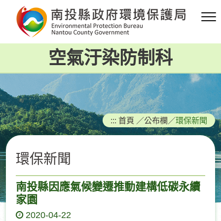
跳
到
主
要
空氣汙染防制科
內
容
區
塊
:::
首頁
／
公布欄
／
環保新聞
環保新聞
南投縣因應氣候變遷推動建構低碳永續
家園
2020-04-22