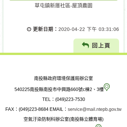
草屯鎮新厝社區-屋頂農園
更新日期：
2020-04-22 下午 03:31:06
回上頁
南投縣政府環境保護局辦公室
南
540225南投縣南投市中興路660號c棟2、3樓
投
TEL：(049)223-7530
縣
FAX：(049)223-8684
EMAIL：
service@mail.ntepb.gov.tw
政
空氣汙染防制科辦公室(南投縣立體育場)