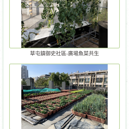
草屯鎮御史社區-廣場魚菜共生