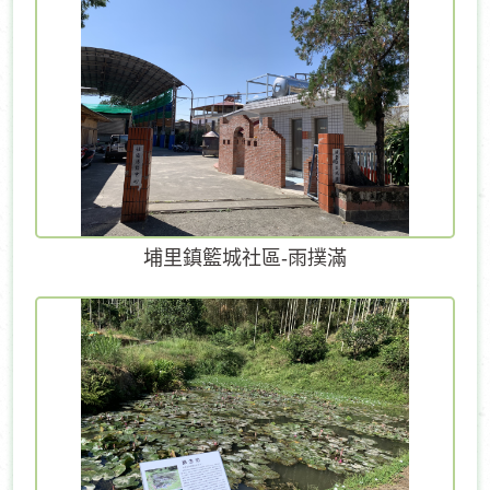
埔里鎮籃城社區-雨撲滿