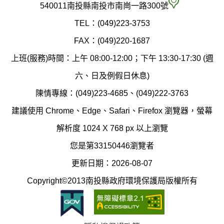
府
空
540011南投縣南投市南崗一路300號
環
氣
TEL：(049)223-3753
境
汙
FAX：(049)220-1687
保
染
上班(服務)時間：上午 08:00-12:00；下午 13:30-17:30 (週
護
防
六、日及例假日休息)
局
制
陳情專線：(049)223-4685、(049)222-3763
辦
科
建議使用 Chrome、Edge、Safari、Firefox 瀏覽器，螢幕
公
辦
解析度 1024 X 768 px 以上瀏覽
室
公
您是第33150446瀏覽者
地
室
更新日期：2026-08-07
圖
(南
Copyright©2013南投縣政府環境保護局版權所有
投
縣