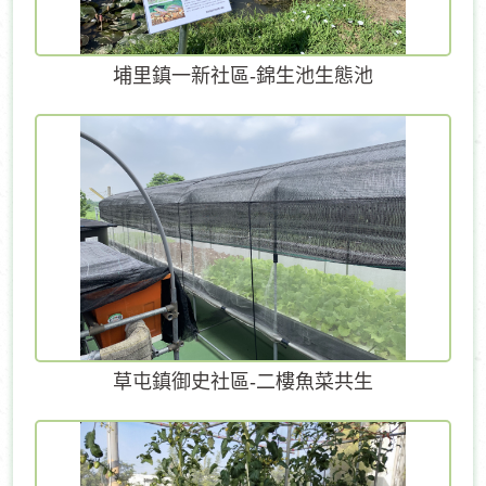
埔里鎮一新社區-錦生池生態池
草屯鎮御史社區-二樓魚菜共生