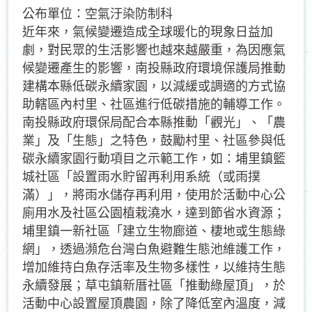
公布單位：空氣汙染防制科
近年來，氣候變遷造成全球暖化的現象日益加
劇，對民眾的生活影響也越來越嚴重，為因應氣
候變遷產生的影響，南投縣政府環境保護局推動
建構本縣低碳永續家園，以減緩或調適的方式協
助轄區內村里、社區進行低碳措施的輔導工作。
南投縣政府環保局配合本縣推動「觀光」、「農
業」及「生態」之特色，鼓勵村里、社區參與低
碳永續家園行動項目之示範工作，如：埔里鎮籃
城社區「設置雨水貯留再利用系統（或雨撲
滿）」，將雨水儲存再利用，使用於活動中心公
廁用水及社區公園植栽澆水，達到節省水資源；
埔里鎮一新社區「建立生物廊道、棲地或生態綠
網」，透過瀕危台灣白魚避難生態池維護工作，
增加維持白魚存活率及生物多樣性，以維持生態
永續發展；草屯鎮新厝社區「推動綠屋頂」，於
活動中心設置屋頂農園，除了降低室內溫度，減