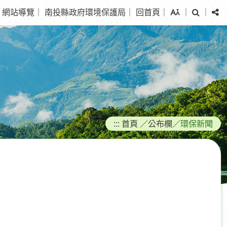
搜
分
網站導覽
｜
南投縣政府環境保護局
｜
回首頁
｜
｜
｜
尋
享
:::
首頁
／
公布欄
／
環保新聞