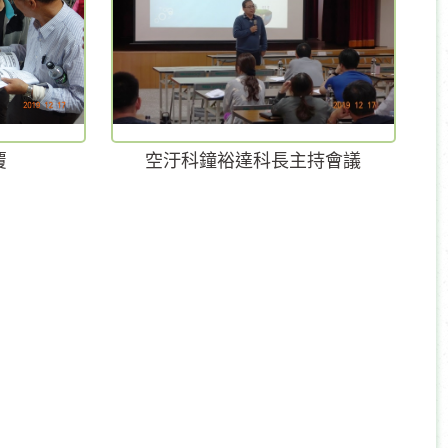
覆
空汙科鐘裕達科長主持會議