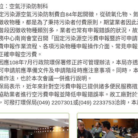
位：空氣汙染防制科
染源空氣污染防制費自84年起開徵，從硫氧化物、氮氧
徵收物種，都是為了秉持污染者付費原則，期望業者因此
因徵收物種類別多，業者也常有申報錯誤的狀況，故南投
務中心南崗會堂召開「固定污染源空污費申報暨許可申請
費申報作業流程、各項污染物種申報操作介面、常見申報
正確申報空污費。
108年7月行政院環保署修正許可管理辦法，本局亦透
可申請前應準備文件及申請階段時應注意事項。同時，本
策作法，也於本次會議一併進行說明。
表示，近年來針對空污費申報已提供諸多便民服務措
協助業者進行空污費申報並降低申報錯誤率。故工廠對於
可撥打環保局(049) 2207301或(049) 2233753