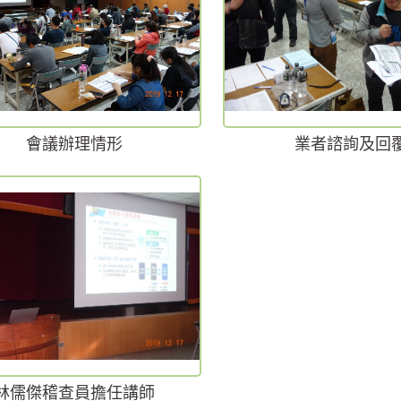
會議辦理情形
業者諮詢及回
林儒傑稽查員擔任講師