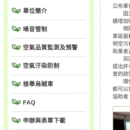
公布單
單位簡介
固定污
續增加
現階段
噪音管制
業區服
明空污
空氣品質監測及預警
助業者
另因應
空氣汙染防制
提出許
查的政
環保局
檢舉烏賊車
都可以
協助者，
FAQ
申辦與表單下載