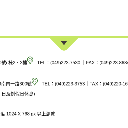
南
0號c棟2、3樓
TEL：(049)223-7530
｜
FAX：(049)223-868
投
縣
空
市南崗一路300號
TEL：(049)223-3753
｜
FAX：(049)220-16
政
氣
(週六、日及例假日休息)
府
汙
環
染
 1024 X 768 px 以上瀏覽
境
防