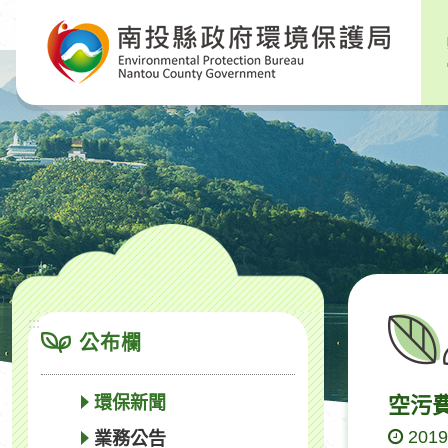
跳
到
主
要
內
容
區
塊
:::
公布欄
環保新聞
空污
2019
業務公告