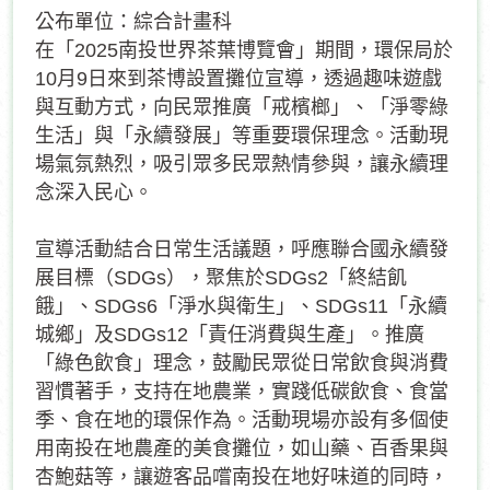
公布單位：綜合計畫科
在「2025南投世界茶葉博覽會」期間，環保局於
10月9日來到茶博設置攤位宣導，透過趣味遊戲
與互動方式，向民眾推廣「戒檳榔」、「淨零綠
生活」與「永續發展」等重要環保理念。活動現
場氣氛熱烈，吸引眾多民眾熱情參與，讓永續理
念深入民心。
宣導活動結合日常生活議題，呼應聯合國永續發
展目標（SDGs），聚焦於SDGs2「終結飢
餓」、SDGs6「淨水與衛生」、SDGs11「永續
城鄉」及SDGs12「責任消費與生產」。推廣
「綠色飲食」理念，鼓勵民眾從日常飲食與消費
習慣著手，支持在地農業，實踐低碳飲食、食當
季、食在地的環保作為。活動現場亦設有多個使
用南投在地農產的美食攤位，如山藥、百香果與
杏鮑菇等，讓遊客品嚐南投在地好味道的同時，