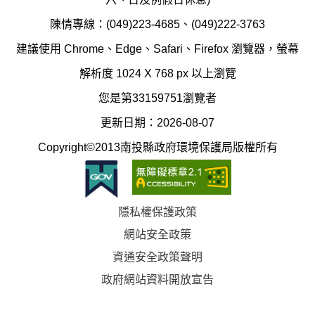
局
制
陳情專線：(049)223-4685、(049)222-3763
辦
科
建議使用 Chrome、Edge、Safari、Firefox 瀏覽器，螢幕
公
辦
解析度 1024 X 768 px 以上瀏覽
室
公
您是第33159751瀏覽者
地
室
更新日期：2026-08-07
圖
(南
Copyright©2013南投縣政府環境保護局版權所有
投
縣
隱私權保護政策
立
網站安全政策
體
資通安全政策聲明
育
政府網站資料開放宣告
場)