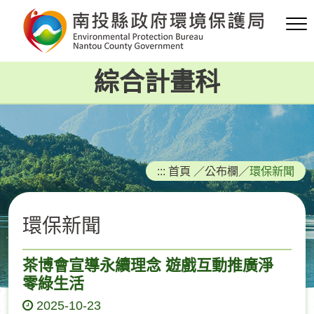
跳
到
主
要
綜合計畫科
內
容
區
塊
:::
首頁
／
公布欄
／
環保新聞
環保新聞
茶博會宣導永續理念 遊戲互動推廣淨
零綠生活
2025-10-23