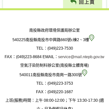
回上頁
南投縣政府環境保護局辦公室
南
540225南投縣南投市中興路660號c棟2、3樓
投
TEL：(049)223-7530
縣
FAX：(049)223-8684
EMAIL：
service@mail.ntepb.gov.tw
政
空氣汙染防制科辦公室(南投縣立體育場)
府
空
540011南投縣南投市南崗一路300號
環
氣
TEL：(049)223-3753
境
汙
FAX：(049)220-1687
保
染
上班(服務)時間：上午 08:00-12:00；下午 13:30-17:30 (週
護
防
六、日及例假日休息)