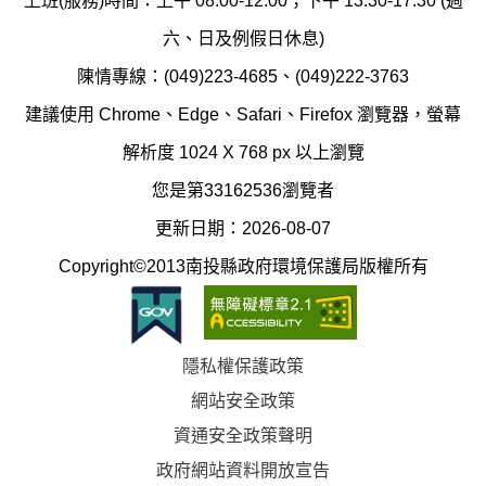
上班(服務)時間：上午 08:00-12:00；下午 13:30-17:30 (週
護
防
六、日及例假日休息)
局
制
陳情專線：(049)223-4685、(049)222-3763
辦
科
建議使用 Chrome、Edge、Safari、Firefox 瀏覽器，螢幕
公
辦
解析度 1024 X 768 px 以上瀏覽
室
公
您是第33162536瀏覽者
地
室
更新日期：2026-08-07
圖
(南
Copyright©2013南投縣政府環境保護局版權所有
投
縣
隱私權保護政策
立
網站安全政策
體
資通安全政策聲明
育
政府網站資料開放宣告