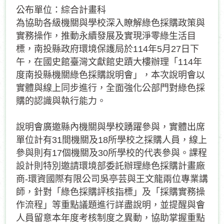
公布單位：綜合計畫科
為協助各級機關與學校深入瞭解綠色採購政策與
實務操作，推動永續發展及實現淨零綠生活目
標，南投縣政府環境保護局於114年5月27日下
午，在國史館臺灣文獻館史蹟大樓辦理「114年
度南投縣機關綠色採購說明會」，本次說明會以
實體與線上同步進行，全面強化公部門對綠色採
購的認識與執行能力。
說明會廣邀縣內機關與學校踴躍參與，實體出席
單位計有31間機關及18所學校之採購人員，線上
參與則有17個機關及30所學校的代表參與。課程
設計則特別邀請環境部委託辦理綠色採購計畫廠
商-環資國際有限公司吳亭芸與王文龍兩位專業講
師，針對「綠色採購評核指標」及「採購實務操
作流程」等重點議題進行詳盡說明，並提醒與會
人員留意本年度考核制度之異動，協助掌握重點