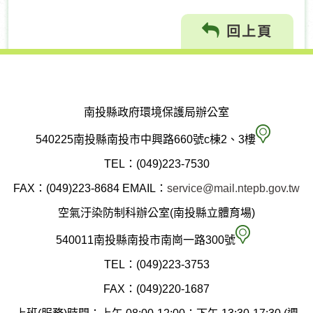
回上頁
南投縣政府環境保護局辦公室
南
540225南投縣南投市中興路660號c棟2、3樓
投
TEL：(049)223-7530
縣
FAX：(049)223-8684
EMAIL：
service@mail.ntepb.gov.tw
政
空氣汙染防制科辦公室(南投縣立體育場)
府
空
540011南投縣南投市南崗一路300號
環
氣
TEL：(049)223-3753
境
汙
FAX：(049)220-1687
保
染