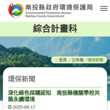
跳
到
主
要
綜合計畫科
內
容
區
塊
:::
首頁
／
公布欄
／
環保新聞
環保新聞
深化綠色採購認知 南投縣機關學校共
築永續環境
2025-06-17