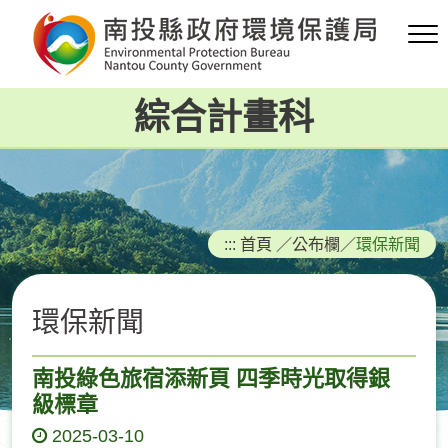
跳
到
主
要
綜合計畫科
內
容
區
塊
:::
首頁
／
公布欄
／
環保新聞
環保新聞
南投綠色旅宿添新頁 四季時光取得銀
級標章
2025-03-10