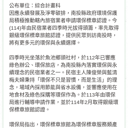
公布單位：綜合計畫科
因應永續發展及淨零碳排，南投縣政府環境保護
局積極推動轄內旅宿業者申請環保標章認證。今
(114)年由民宿業者四季時光拔得頭籌，率先取得
銀級環保標章旅館認證，提供民眾到訪南投時，
將有更多元的環保與永續選擇。
四季時光坐落於魚池鄉頭社村，於112年已響應
綠色辦公、環保旅店，為南投縣內落實環保與永
續理念的民宿業者之一。民宿主人陳俊榮與藍清
梅夫婦秉持「環保不只是習慣，而是生活」的理
念，場域內採用節能與省水設備，並響應使用在
地食材及綠色採購等環保作為。於113年由環保
局進行輔導申請作業，並於114年2月取得銀級環
保標章旅館認證。
環保局指出，環保標章旅館為環保標章服務類產