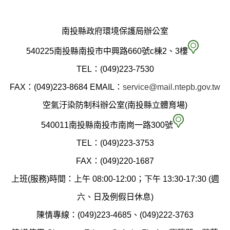
南投縣政府環境保護局辦公室
南
540225南投縣南投市中興路660號c棟2、3樓
投
TEL：(049)223-7530
縣
FAX：(049)223-8684
EMAIL：
service@mail.ntepb.gov.tw
政
空氣汙染防制科辦公室(南投縣立體育場)
府
空
540011南投縣南投市南崗一路300號
環
氣
TEL：(049)223-3753
境
汙
FAX：(049)220-1687
保
染
上班(服務)時間：上午 08:00-12:00；下午 13:30-17:30 (週
護
防
六、日及例假日休息)
局
制
陳情專線：(049)223-4685、(049)222-3763
辦