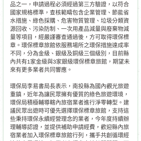
品之一，申請過程必須經過第三方驗證，以符合
國家規格標準，查核範疇包含企業管理、節能省
水措施、綠色採購、危害物質管理、垃圾分類資
源回收、污染防制、一次用產品減量與廢棄物減
量等項目，經嚴謹審查通過後，方可取得環保標
章。環保標章旅館依服務場所之環保措施達成率
不同，分為金級、銀級及銅級三個級別，目前縣
內共有1家金級與3家銀級環保標章旅館，期望未
來有更多業者共同響應。
環保局李易書局長表示，南投縣為國內觀光旅遊
重鎮，近年為讓民眾擁有優質的綠色旅遊環境，
環保局積極輔導轄內旅宿業者進行淨零轉型。建
議民眾出遊時可優先選擇環保標章旅館，支持這
些秉持環保永續經營理念的業者，今年度持續辦
理輔導認證，並提供補助申請經費，歡迎縣內旅
宿業者加入環保標章旅館行列，攜手共創循環經