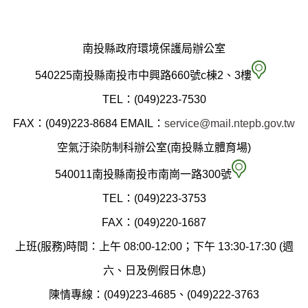
南投縣政府環境保護局辦公室
南
540225南投縣南投市中興路660號c棟2、3樓
投
TEL：(049)223-7530
縣
FAX：(049)223-8684
EMAIL：
service@mail.ntepb.gov.tw
政
空氣汙染防制科辦公室(南投縣立體育場)
府
空
540011南投縣南投市南崗一路300號
環
氣
TEL：(049)223-3753
境
汙
FAX：(049)220-1687
保
染
上班(服務)時間：上午 08:00-12:00；下午 13:30-17:30 (週
護
防
六、日及例假日休息)
局
制
陳情專線：(049)223-4685、(049)222-3763