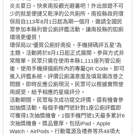
炎炎夏日，快來南投觀光避暑吧！外出旅遊不可
少的就是便捷又乾淨的公共廁所，南投縣政府環
保局自113年8月1日起為期一個月，邀請全國民
眾參加本縣列管公廁評鑑活動，讓南投縣的如廁
環境更優質！
環保局以“優質公廁好南投，手機掃碼評五星”為
主題，活動將於8月1日起正式展開，參與方式非
常簡單。民眾只需在使用本縣1,111座列管公廁
後，使用手機掃描廁所內的專屬QR Code，即可
進入評鑑系統，評價公廁滿意度及填寫需改善之
問題，即時反應公廁現況。民眾可以根據實際使
用感受，給予相應的星級評分。
活動期間，民眾每次成功提交評價，還有機會參
加抽獎活動，每個手機門號針對1座公廁評鑑即
可獲得1次抽獎機會，1個手機門號1天最多累計6
次抽獎機會。獎品豐厚，包括iPad、Apple
Watch、AirPods、行動電源及禮券等共48項大