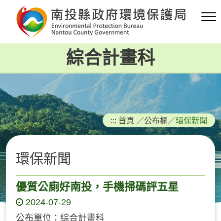
跳
到
主
要
綜合計畫科
內
容
區
塊
:::
首頁
／
公布欄
／
環保新聞
環保新聞
優質公廁好南投，手機掃碼評五星
2024-07-29
公布單位：綜合計畫科