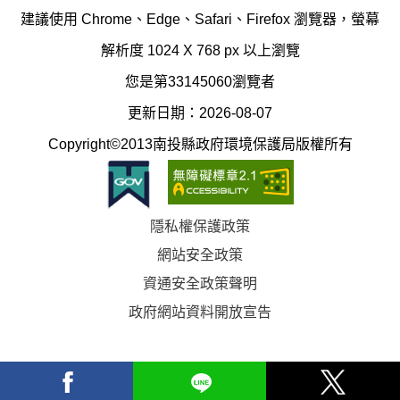
辦
科
建議使用 Chrome、Edge、Safari、Firefox 瀏覽器，螢幕
公
辦
解析度 1024 X 768 px 以上瀏覽
室
公
您是第33145060瀏覽者
地
室
更新日期：2026-08-07
圖
(南
Copyright©2013南投縣政府環境保護局版權所有
投
縣
隱私權保護政策
立
網站安全政策
體
資通安全政策聲明
育
政府網站資料開放宣告
場)
facebook
Line