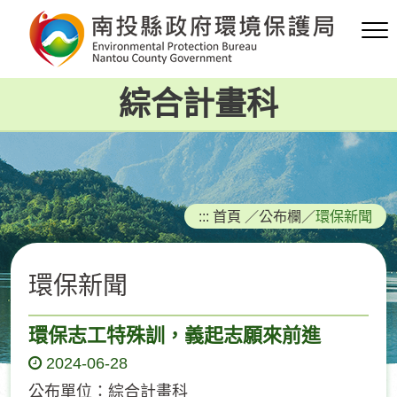
跳
到
主
要
綜合計畫科
內
容
區
塊
:::
首頁
／
公布欄
／
環保新聞
環保新聞
環保志工特殊訓，義起志願來前進
2024-06-28
公布單位：綜合計畫科