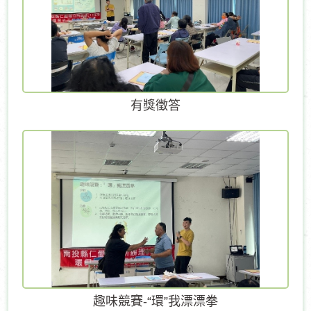
有獎徵答
趣味競賽-“環”我漂漂拳