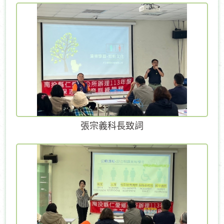
張宗義科長致詞