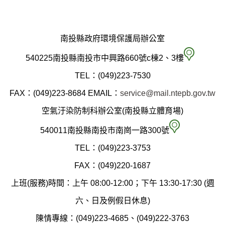
南投縣政府環境保護局辦公室
南
540225南投縣南投市中興路660號c棟2、3樓
投
TEL：(049)223-7530
縣
FAX：(049)223-8684
EMAIL：
service@mail.ntepb.gov.tw
政
空氣汙染防制科辦公室(南投縣立體育場)
府
空
540011南投縣南投市南崗一路300號
環
氣
TEL：(049)223-3753
境
汙
FAX：(049)220-1687
保
染
上班(服務)時間：上午 08:00-12:00；下午 13:30-17:30 (週
護
防
六、日及例假日休息)
局
制
陳情專線：(049)223-4685、(049)222-3763