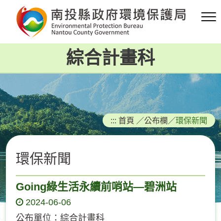
跳
到
主
要
綜合計畫科
內
容
區
塊
:::
首頁
／
公布欄
／
環保新聞
環保新聞
Going綠生活永續前哨站—碧洲站
2024-06-06
公布單位：綜合計畫科