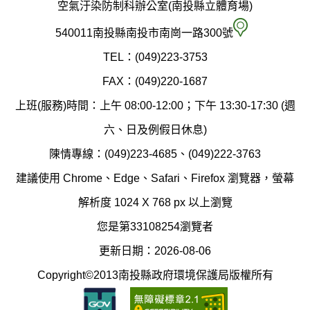
政
空氣汙染防制科辦公室(南投縣立體育場)
府
空
540011南投縣南投市南崗一路300號
環
氣
TEL：(049)223-3753
境
汙
FAX：(049)220-1687
保
染
上班(服務)時間：上午 08:00-12:00；下午 13:30-17:30 (週
護
防
六、日及例假日休息)
局
制
陳情專線：(049)223-4685、(049)222-3763
辦
科
建議使用 Chrome、Edge、Safari、Firefox 瀏覽器，螢幕
公
辦
解析度 1024 X 768 px 以上瀏覽
室
公
您是第33108254瀏覽者
地
室
更新日期：2026-08-06
圖
(南
Copyright©2013南投縣政府環境保護局版權所有
投