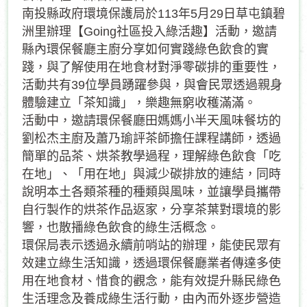
南投縣政府環境保護局於113年5月29日草屯鎮碧
洲里辦理【Going社區投入綠活趣】活動，邀請
縣內環保餐廳主廚分享如何實踐綠色飲食的實
踐，與了解使用在地食材對淨零碳排的重要性，
活動共有39位學員踴躍參與，與會民眾透過親身
體驗建立「茶知識」，樂趣無窮收穫滿滿。
活動中，邀請環保餐廳田媽媽小半天風味餐坊的
劉松杰主廚及蕭乃瑜評茶師擔任課程講師，透過
簡單的品茶、烘茶教學過程，理解綠色飲食「吃
在地」、「用在地」與減少碳排放的連結，同時
說明本土各類茶種的種類與風味，並讓學員攜帶
自行製作的烘茶作品返家，分享茶葉對環境的影
響，也散播綠色飲食的綠生活概念。
環保局表示透過永續前哨站的辦理，能使民眾有
效建立綠生活知識，透過環保餐廳業者傳達多使
用在地食材、惜食的觀念，能有效提升縣民綠色
生活理念及養成綠生活行動，由內而外逐步營造