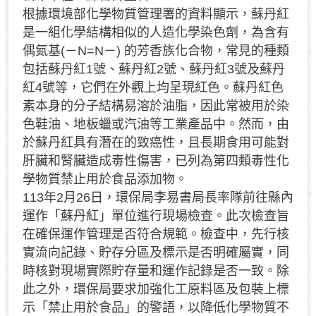
根據環境部化學物質管理署的資料顯示，蘇丹紅
是一組化學結構相似的人造化學染色劑，為含有
偶氮基(－N=N－) 的芳香族化合物，常見的種類
包括蘇丹紅1號、蘇丹紅2號、蘇丹紅3號及蘇丹
紅4號等，它們在外觀上均呈現紅色。蘇丹紅色
素本身的分子結構易溶於油脂，因此常被用於染
色鞋油、地板蠟或汽油等工業產品中。然而，由
於蘇丹紅具有潛在的致癌性，且長期食用可能對
肝臟和腎臟造成毒性傷害，已列為第四類毒性化
學物質禁止用於食品添加物。
113年2月26日，環保局李易書局長率隊前往縣內
運作「蘇丹紅」單位進行現場檢查。此次檢查旨
在確保運作管理是否符合規範。檢查中，先行核
實流向記錄、貯存分區及標示是否明確屬實，同
時核對現場實際貯存量和運作記錄是否一致。除
此之外，環保局要求加強化工原料區及包裝上標
示「禁止用於食品」的警語，以降低化學物質不