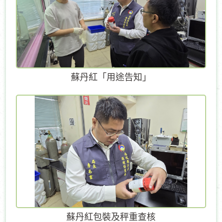
蘇丹紅「用途告知」
蘇丹紅包裝及秤重查核