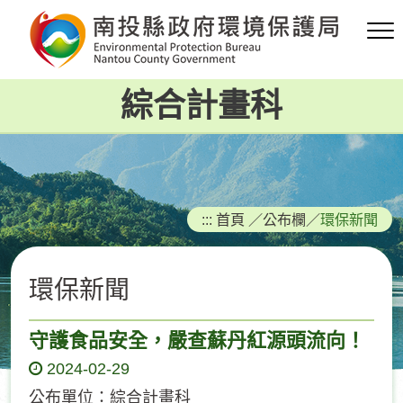
跳
到
主
要
綜合計畫科
內
容
區
塊
:::
首頁
／
公布欄
／
環保新聞
環保新聞
守護食品安全，嚴查蘇丹紅源頭流向！
2024-02-29
公布單位：綜合計畫科