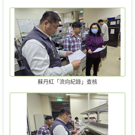
蘇丹紅「流向紀錄」查核