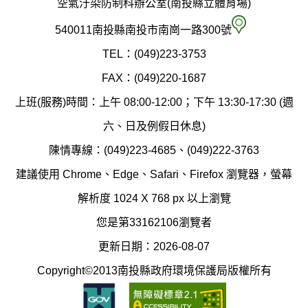
空氣汙染防制科辦公室(南投縣立體育場)
府
空
540011南投縣南投市南崗一路300號
環
氣
TEL：(049)223-3753
境
汙
FAX：(049)220-1687
保
染
上班(服務)時間：上午 08:00-12:00；下午 13:30-17:30 (週
護
防
六、日及例假日休息)
局
制
陳情專線：(049)223-4685、(049)222-3763
辦
科
建議使用 Chrome、Edge、Safari、Firefox 瀏覽器，螢幕
公
辦
解析度 1024 X 768 px 以上瀏覽
室
公
您是第33162106瀏覽者
地
室
更新日期：2026-08-07
圖
(南
Copyright©2013南投縣政府環境保護局版權所有
投