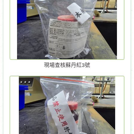
現場查核蘇丹紅3號