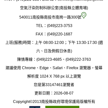
政
空氣汙染防制科辦公室(南投縣立體育場)
府
空
540011南投縣南投市南崗一路300號
環
氣
TEL：(049)223-3753
境
汙
FAX：(049)220-1687
保
染
上班(服務)時間：上午 08:00-12:00；下午 13:30-17:30 (週
護
防
六、日及例假日休息)
局
制
陳情專線：(049)223-4685、(049)222-3763
辦
科
建議使用 Chrome、Edge、Safari、Firefox 瀏覽器，螢幕
公
辦
解析度 1024 X 768 px 以上瀏覽
室
公
您是第33147461瀏覽者
地
室
更新日期：2026-08-07
圖
(南
Copyright©2013南投縣政府環境保護局版權所有