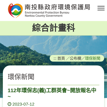
跳
到
主
要
綜合計畫科
內
容
區
塊
:::
首頁
／
公布欄
／
環保新聞
環保新聞
112年環保志(義)工群英會~開放報名中
~
2023-07-12