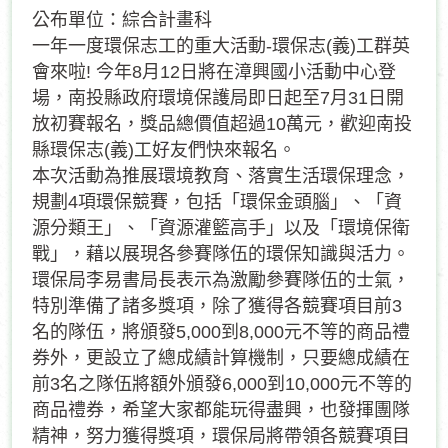
公布單位：綜合計畫科
一年一度環保志工的重大活動-環保志(義)工群英
會來啦! 今年8月12日將在漳興國小活動中心登
場，南投縣政府環境保護局即日起至7月31日開
放初賽報名，獎品總價值超過10萬元，歡迎南投
縣環保志(義)工好友們快來報名。
本次活動為推展環境教育、落實生活環保理念，
規劃4項環保競賽，包括「環保金頭腦」、「資
源分類王」、「資源灌籃高手」以及「環境保衛
戰」，藉以展現各參賽隊伍的環保知識與活力。
環保局李易書局長表示為激勵參賽隊伍的士氣，
特別準備了諸多獎項，除了獲得各競賽項目前3
名的隊伍，將頒發5,000到8,000元不等的商品禮
券外，更設立了總成績計算機制，只要總成績在
前3名之隊伍將額外頒發6,000到10,000元不等的
商品禮券，希望大家都能玩得盡興，也發揮團隊
精神，努力獲得獎項，環保局將帶領各競賽項目