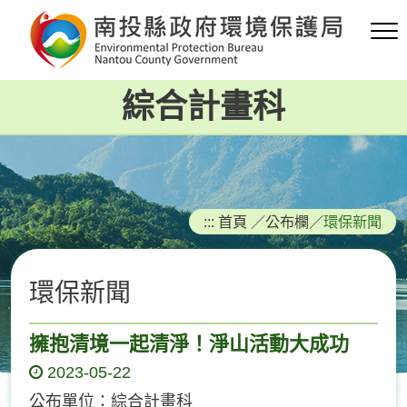
跳
到
主
要
綜合計畫科
內
容
區
塊
:::
首頁
／
公布欄
／
環保新聞
環保新聞
擁抱清境一起清淨！淨山活動大成功
2023-05-22
公布單位：綜合計畫科