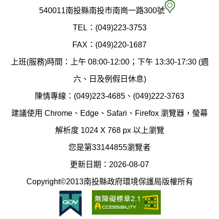
府
空
540011南投縣南投市南崗一路300號
環
氣
TEL：(049)223-3753
境
汙
FAX：(049)220-1687
保
染
上班(服務)時間：上午 08:00-12:00；下午 13:30-17:30 (週
護
防
六、日及例假日休息)
局
制
陳情專線：(049)223-4685、(049)222-3763
辦
科
建議使用 Chrome、Edge、Safari、Firefox 瀏覽器，螢幕
公
辦
解析度 1024 X 768 px 以上瀏覽
室
公
您是第33144855瀏覽者
地
室
更新日期：2026-08-07
圖
(南
Copyright©2013南投縣政府環境保護局版權所有
投
縣