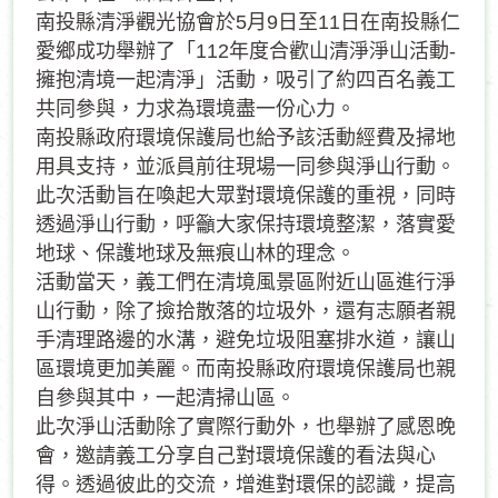
南投縣清淨觀光協會於5月9日至11日在南投縣仁
愛鄉成功舉辦了「112年度合歡山清淨淨山活動-
擁抱清境一起清淨」活動，吸引了約四百名義工
共同參與，力求為環境盡一份心力。
南投縣政府環境保護局也給予該活動經費及掃地
用具支持，並派員前往現場一同參與淨山行動。
此次活動旨在喚起大眾對環境保護的重視，同時
透過淨山行動，呼籲大家保持環境整潔，落實愛
地球、保護地球及無痕山林的理念。
活動當天，義工們在清境風景區附近山區進行淨
山行動，除了撿拾散落的垃圾外，還有志願者親
手清理路邊的水溝，避免垃圾阻塞排水道，讓山
區環境更加美麗。而南投縣政府環境保護局也親
自參與其中，一起清掃山區。
此次淨山活動除了實際行動外，也舉辦了感恩晚
會，邀請義工分享自己對環境保護的看法與心
得。透過彼此的交流，增進對環保的認識，提高