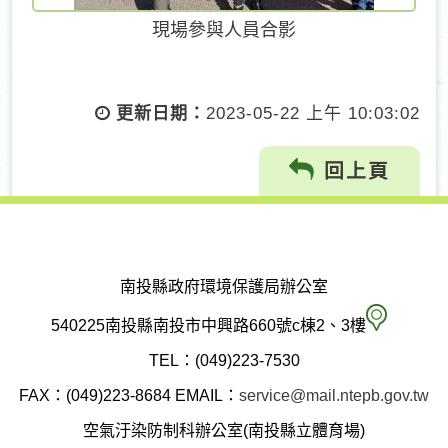
現場參與人員合影
更新日期：
2023-05-22 上午 10:03:02
回上頁
南投縣政府環境保護局辦公室
南
540225南投縣南投市中興路660號c棟2、3樓
投
TEL：(049)223-7530
縣
FAX：(049)223-8684
EMAIL：
service@mail.ntepb.gov.tw
政
空氣汙染防制科辦公室(南投縣立體育場)