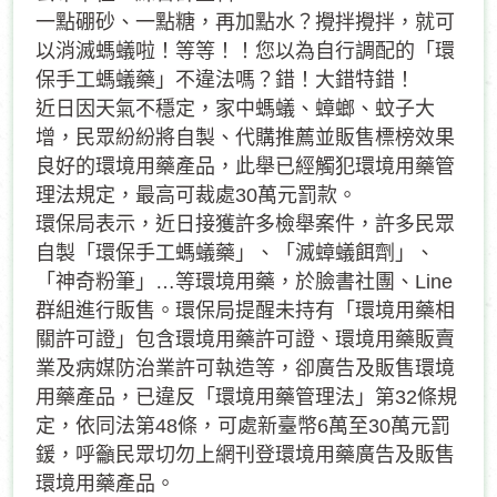
一點硼砂、一點糖，再加點水？攪拌攪拌，就可
以消滅螞蟻啦！等等！！您以為自行調配的「環
保手工螞蟻藥」不違法嗎？錯！大錯特錯！
近日因天氣不穩定，家中螞蟻、蟑螂、蚊子大
增，民眾紛紛將自製、代購推薦並販售標榜效果
良好的環境用藥產品，此舉已經觸犯環境用藥管
理法規定，最高可裁處30萬元罰款。
環保局表示，近日接獲許多檢舉案件，許多民眾
自製「環保手工螞蟻藥」、「滅蟑蟻餌劑」、
「神奇粉筆」…等環境用藥，於臉書社團、Line
群組進行販售。環保局提醒未持有「環境用藥相
關許可證」包含環境用藥許可證、環境用藥販賣
業及病媒防治業許可執造等，卻廣告及販售環境
用藥產品，已違反「環境用藥管理法」第32條規
定，依同法第48條，可處新臺幣6萬至30萬元罰
鍰，呼籲民眾切勿上網刊登環境用藥廣告及販售
環境用藥產品。