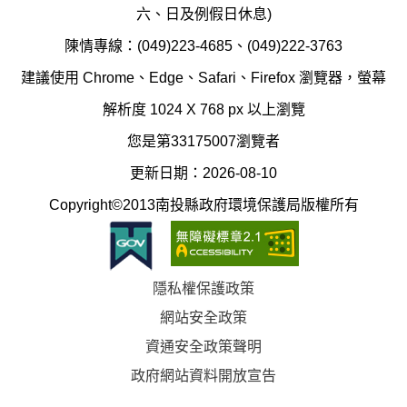
護
防
六、日及例假日休息)
局
制
陳情專線：(049)223-4685、(049)222-3763
辦
科
建議使用 Chrome、Edge、Safari、Firefox 瀏覽器，螢幕
公
辦
解析度 1024 X 768 px 以上瀏覽
室
公
您是第33175007瀏覽者
地
室
更新日期：2026-08-10
圖
(南
Copyright©2013南投縣政府環境保護局版權所有
投
縣
隱私權保護政策
立
網站安全政策
體
資通安全政策聲明
育
政府網站資料開放宣告
場)