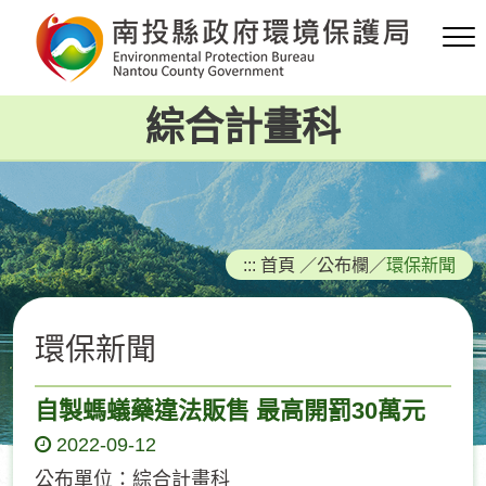
跳
到
主
要
綜合計畫科
內
容
區
塊
:::
首頁
／
公布欄
／
環保新聞
環保新聞
自製螞蟻藥違法販售 最高開罰30萬元
2022-09-12
公布單位：綜合計畫科