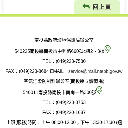
回上頁
南投縣政府環境保護局辦公室
南
540225南投縣南投市中興路660號c棟2、3樓
投
TEL：(049)223-7530
縣
FAX：(049)223-8684
EMAIL：
service@mail.ntepb.gov.tw
政
空氣汙染防制科辦公室(南投縣立體育場)
府
空
540011南投縣南投市南崗一路300號
環
氣
TEL：(049)223-3753
境
汙
FAX：(049)220-1687
保
染
上班(服務)時間：上午 08:00-12:00；下午 13:30-17:30 (週