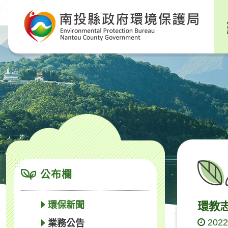
跳
到
主
要
內
容
區
塊
:::
公布欄
環保新聞
環教志
2022
業務公告