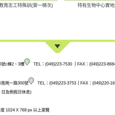
教育志工特殊訓(第一梯次)
特有生物中心實地
南
0號c棟2、3樓
TEL：(049)223-7530
｜
FAX：(049)223-868
投
縣
空
市南崗一路300號
TEL：(049)223-3753
｜
FAX：(049)220-16
政
氣
(週六、日及例假日休息)
府
汙
環
染
 1024 X 768 px 以上瀏覽