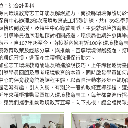
位：綜合計畫科
縣內環境教育志工知能及解說能力，南投縣環境保護局於11
保育中心辦理2梯次環境教育志工特殊訓練，共有39名
薛怡珍副教授，及特生中心導覽團隊，主要就環境教育概
，引導學員循序漸進探討相關議題，環保局也期許參與學
表示，自107年起至今，南投縣內擁有近100名環境教
境教育政策及經驗分享，與推動、宣導環境保護議題，幫
的環保習慣，進而產生積極的環保行動力。
加強志工環境教育論述及精進解說技巧，上午課程邀請臺
引導學員回顧及思考環境教育的本質，同時啟發學員如何
中心的保育教育館為課程主體，以實際活動來逐步示範解
程活潑有趣，引人入勝，有別於一般的教條宣導課程，獲
近年來積極推動民眾加入環境教育志工，每年都會進行招
，讓我們攜手推動環境教育宣導、向下扎根，讓全體民眾