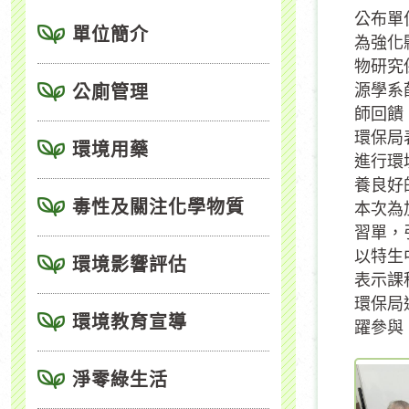
公布單
單位簡介
為強化
物研究
源學系
公廁管理
師回饋
環保局
環境用藥
進行環
養良好
毒性及關注化學物質
本次為
習單，
以特生
環境影響評估
表示課
環保局
環境教育宣導
躍參與
淨零綠生活