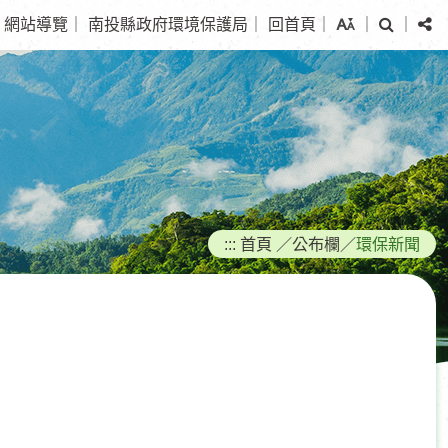
搜
分
網站導覽
｜
南投縣政府環境保護局
｜
回首頁
｜
｜
｜
尋
享
:::
首頁
／
公布欄
／
環保新聞