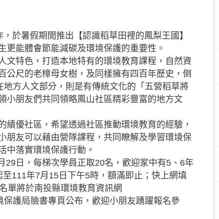
作，於暑假期間推出【認識稻草田裡的鳳梨王國】
生更能體會節能減碳及環境保護的重要性。
人文特色，打造本地特有的環境教育課程，自然資
百公尺的老樟母女樹，及同樣擁有四百年歷史，倒
另在地方人文部分，則是有傳統文化的「五營稻草將
領小朋友們共同領略鳳山社區精彩豐富的地方文
的績優社區，希望透過社區推動環境教育的經驗，
小朋友可以藉由營隊課程，共同瞭解及學習環境保
活中落實環境保護行動。
月29日，每梯次學員正取20名，歡迎家中有5、6年
111年7月15日下午5時，額滿即止；快上網填
取名單將於南投縣環境教育資訊網
境保護局臉書專頁公布，歡迎小朋友踴躍報名參