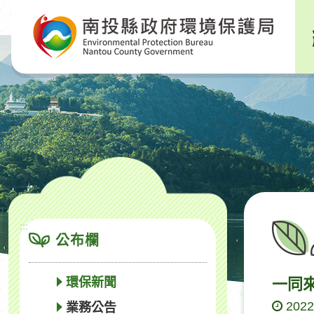
跳
到
主
要
內
容
區
塊
:::
公布欄
環保新聞
一同
2022
業務公告