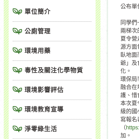
公布單
單位簡介
同學們
兩梯次
公廁管理
夏令營
源方面
環境用藥
臥地面
爺」及
毒性及關注化學物質
化。
環保局
融合在
環境影響評估
護、惜
本次夏
環境教育宣導
級的國
寫報名
（
https
淨零綠生活
加。