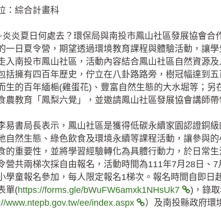
位：綜合計畫科
~炎炎夏日何處去？環保局與南投市鳳山社區發展協會合
的一日夏令營，期望透過環境教育課程與體驗活動，讓學
走入南投市鳳山社區，活動內容結合鳳山社區自然資源及
包括擁有四百年歷史，佇立在八卦路路旁，樹冠幅達到五
而生的百年緬梔(雞蛋花)、豐富自然生態的大水堀等；
食農教育「鳳梨六覺」，並邀請鳳山社區發展協會講師帶
李易書局長表示，鳳山社區是獲得低碳永續家園認證銅級
地自然生態、綠色飲食及環境永續等課程活動，讓參與的
食的重要性，並將學習經驗轉化為具體行動力，於日常生
令營共兩梯次採自由報名，活動時間為111年7月28日、7
小學童報名參加，每人限定報名1梯次。報名時間自即日起至
表單(
https://forms.gle/bWuFW6amxk1NHsUk7
)，錄
://www.ntepb.gov.tw/ee/index.aspx
）及南投縣政府環