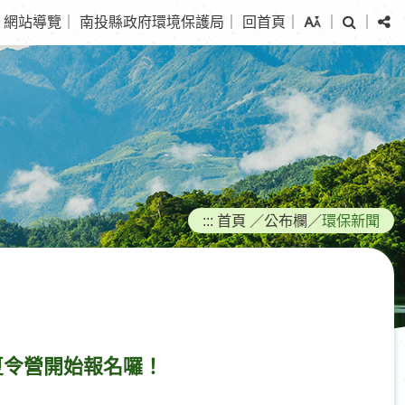
搜
分
網站導覽
｜
南投縣政府環境保護局
｜
回首頁
｜
｜
｜
尋
享
:::
首頁
／
公布欄
／
環保新聞
夏令營開始報名囉！