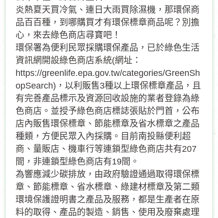
炎熱夏天買冷氣、連日大雨買除濕機，那環保商
品百百種，到哪購買才有環保標章商品呢？別擔
心，來去綠色商店尋寶吧！
環保署為便利民眾採購環保產品，已於綠色生活
資訊網開設綠色商店系統(網址：
https://greenlife.epa.gov.tw/categories/GreenSh
opSearch)，以利販售3種以上環保標章產品，且
有完善產品標示及資源回收設施的業者登錄為綠
色商店。並授予綠色商店標誌張貼於門首，公布
店內販售環保標章、節能標章及省水標章之產品
種類，方便民眾入內採購。目前南投縣便利超
商、量販店、機車行等連鎖型綠色商店共有207
間，非連鎖型綠色商店有19間。
為響應減少碳排放，由政府驗證通過取得環保標
章、節能標章、省水標章、綠建材標章及第二類
環境保護證明書之產品及服務，都是生產者在原
料的取得、產品的製造、銷售、使用及廢棄處理