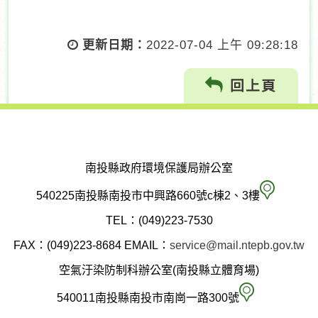
更新日期：
2022-07-04 上午 09:28:18
回上頁
南投縣政府環境保護局辦公室
南
540225南投縣南投市中興路660號c棟2、3樓
投
TEL：(049)223-7530
縣
FAX：(049)223-8684
EMAIL：
service@mail.ntepb.gov.tw
政
空氣汙染防制科辦公室(南投縣立體育場)
府
空
540011南投縣南投市南崗一路300號
環