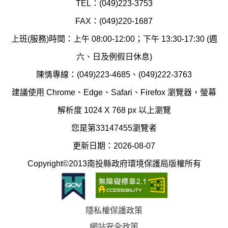
氣
TEL：(049)223-3753
境
汙
FAX：(049)220-1687
保
染
上班(服務)時間：上午 08:00-12:00；下午 13:30-17:30 (週
護
防
六、日及例假日休息)
局
制
陳情專線：(049)223-4685、(049)222-3763
辦
科
建議使用 Chrome、Edge、Safari、Firefox 瀏覽器，螢幕
公
辦
解析度 1024 X 768 px 以上瀏覽
室
公
您是第33147455瀏覽者
地
室
更新日期：2026-08-07
圖
(南
Copyright©2013南投縣政府環境保護局版權所有
投
縣
隱私權保護政策
立
網站安全政策