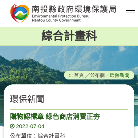
跳
到
主
要
綜合計畫科
內
容
區
塊
:::
首頁
／
公布欄
／
環保新聞
環保新聞
購物認標章 綠色商店消費正夯
2022-07-04
公布單位：綜合計畫科