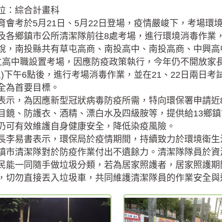
位：綜合計畫科
育會考於5月21日、5月22日登場，疫情嚴峻下，考場
及各鄉鎮市公所清潔隊前往8處考場，進行環境消毒作業
說，南投縣共有草屯高商、南投高中、南投高商、中興高
立高中職設置考場，因應防疫政策執行，今年仍不開放家
(五)下午6點後，進行考場消毒作業，並在21、22日兩
全為首要目標。
表示，為因應新型冠狀病毒防疫所需，特向環保署申請近
目鏡、防護衣、酒精、漂白水及四級胺等，提供給13鄉
仍可有效維護自身健康安全，降低染疫風險。
長李易書表示，環保局於疫情期間，持續致力於環境衛生
鎮市清潔隊對於防疫作業付出不遺餘力。清潔隊隊員於資
民能一同隨手做垃圾分類，若為居家照護者，居家照護期
，切勿直接丟入垃圾車，共同維護清潔隊員的作業安全與