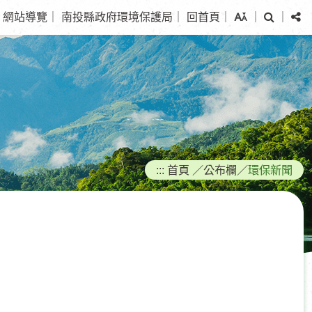
搜
分
網站導覽
｜
南投縣政府環境保護局
｜
回首頁
｜
｜
｜
尋
享
:::
首頁
／
公布欄
／
環保新聞