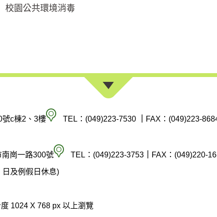
校園公共環境消毒
南
0號c棟2、3樓
TEL：(049)223-7530
｜
FAX：(049)223-868
投
縣
空
市南崗一路300號
TEL：(049)223-3753
｜
FAX：(049)220-16
政
氣
(週六、日及例假日休息)
府
汙
環
染
 1024 X 768 px 以上瀏覽