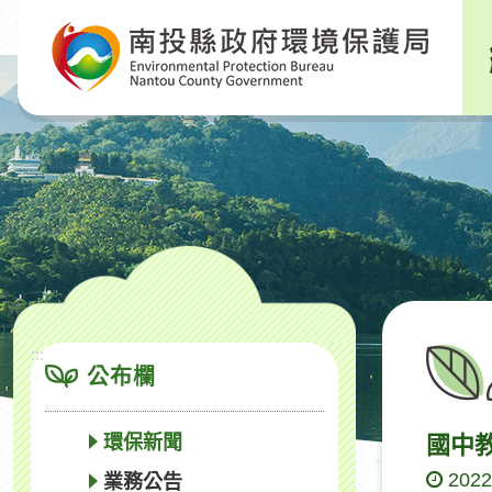
跳
到
主
要
內
容
區
塊
:::
公布欄
環保新聞
國中
2022
業務公告