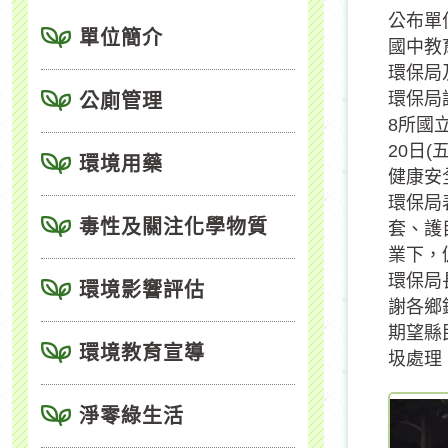
公布單
單位簡介
國中教
環保局
環保局
公廁管理
8所國
20日
環境用藥
健康安
環保局
毒性及關注化學物質
套、護
業下，
環保局
環境影響評估
謝各鄉
期望縣
環境教育宣導
圾處理
淨零綠生活