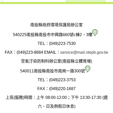
南投縣政府環境保護局辦公室
南
540225南投縣南投市中興路660號c棟2、3樓
投
TEL：(049)223-7530
縣
FAX：(049)223-8684
EMAIL：
service@mail.ntepb.gov.tw
政
空氣汙染防制科辦公室(南投縣立體育場)
府
空
540011南投縣南投市南崗一路300號
環
氣
TEL：(049)223-3753
境
汙
FAX：(049)220-1687
保
染
上班(服務)時間：上午 08:00-12:00；下午 13:30-17:30 (週
護
防
六、日及例假日休息)
局