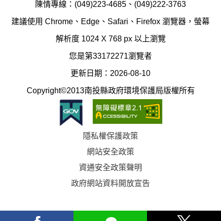
制
陳情專線：(049)223-4685、(049)222-3763
辦
科
建議使用 Chrome、Edge、Safari、Firefox 瀏覽器，螢幕
公
辦
解析度 1024 X 768 px 以上瀏覽
室
公
您是第33172271瀏覽者
地
室
更新日期：2026-08-10
圖
(南
Copyright©2013南投縣政府環境保護局版權所有
投
縣
隱私權保護政策
立
網站安全政策
體
資通安全政策聲明
育
政府網站資料開放宣告
場)
facebook
Line