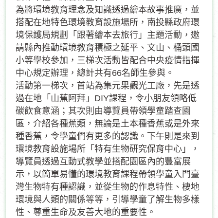
為將環境教育理念及知識透過繪本故事推廣，並
搭配在地特色環境教育設施場所，南投縣政府環
境保護局規劃「跟著繪本去旅行」主題活動，邀
請縣內推動環境教育積極之延平、文山、桶頭國
小等學校參加，三梯次活動皆配合中央疫情指揮
中心規定辦理，總計共有66名師生參與。
活動第一梯次，首站為集元果觀光工廠，先是透
過在地「山蕉阿拜」DIY課程，令小朋友領略低
碳飲食意涵；其次則由導覽員帶領學童踏查園
區，介紹各種蕉類，無論是土本種香蕉或是外來
種香蕉，令學童們有更多的認識。下午則是來到
環境教育設施場所「特有生物研究保育中心」，
導覽員透過互動式教學並搭配園區內的豐富展
示，以簡單易懂的環境教育課程帶領學童入門臺
灣生物特有種認識，並從生物的作息特性、棲地
環境與人類的關係等等，引導學童了解生物多樣
性、尊重生命及友善大地的重要性。