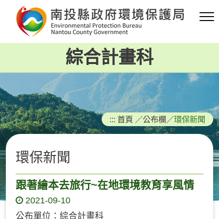
跳
到
主
要
綜合計畫科
內
容
區
塊
:::
首頁
／
公布欄
／
環保新聞
環保新聞
跟著繪本去旅行~在地環境教育享風情
2021-09-10
公布單位：綜合計畫科