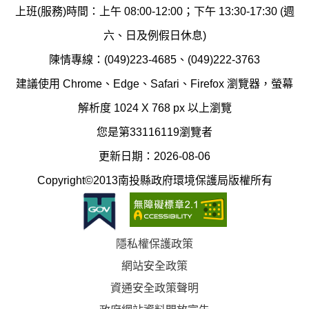
保
染
上班(服務)時間：上午 08:00-12:00；下午 13:30-17:30 (週
護
防
六、日及例假日休息)
局
制
陳情專線：(049)223-4685、(049)222-3763
辦
科
建議使用 Chrome、Edge、Safari、Firefox 瀏覽器，螢幕
公
辦
解析度 1024 X 768 px 以上瀏覽
室
公
您是第33116119瀏覽者
地
室
更新日期：2026-08-06
圖
(南
Copyright©2013南投縣政府環境保護局版權所有
投
縣
隱私權保護政策
立
網站安全政策
體
資通安全政策聲明
育