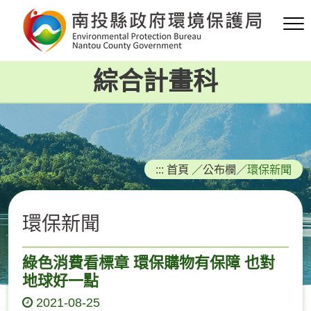
跳
到
主
要
綜合計畫科
內
容
區
塊
:::
首頁
／
公布欄
／
環保新聞
環保新聞
綠色消費看標章 環保購物有保障 也對
地球好一點
2021-08-25