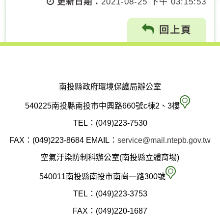
更新日期：
2021-08-25 下午 03:15:53
回上頁
南投縣政府環境保護局辦公室
南
540225南投縣南投市中興路660號c棟2、3樓
投
TEL：(049)223-7530
縣
FAX：(049)223-8684
EMAIL：
service@mail.ntepb.gov.tw
政
空氣汙染防制科辦公室(南投縣立體育場)
府
空
540011南投縣南投市南崗一路300號
環
氣
TEL：(049)223-3753
境
汙
FAX：(049)220-1687