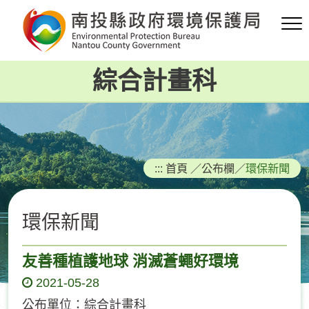
跳
到
主
要
綜合計畫科
內
容
區
塊
:::
首頁
／
公布欄
／
環保新聞
環保新聞
友善種植護地球 消滅蒼蠅好環境
2021-05-28
公布單位：綜合計畫科