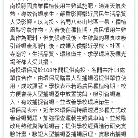
南投縣因農業種植使用生雞糞施肥，適逢天氣炎
熱，導致蒼蠅孳生，嚴重影響鄰近居民生活品質
大受影響。以南投、名間八卦山地區一帶，種植
鳳梨等農作物，入春後在種植期，農民慣用生雞
糞作為肥料，但氣候轉暖後，生雞糞的惡臭味吸
引蒼蠅產卵孵化後，成蠅入侵鄰近學校、社區、
寺廟等，生活品質、環境衛生、求學環境及觀光
場所都大受其擾。
南投環保局於108年間提供南投、名間共計14處
單位合作，由環保局購置大型捕蠅器提供單位使
用，成效顯著。學校表示若遇農民種植時期，校
方便會將大型捕蠅器中放置誘餌，吸引蒼蠅進
入，有效捕捉蒼蠅，並改善學校環境衛生。
環保局表示，近年來環保局持續透過多種方式改
善蒼蠅問題，加強攔查運載生雞糞車輛，並鼓勵
改用熟雞糞降低蠅害；提供學校經費進行研究實
驗計畫，驗證大型捕蠅器捕蠅原理，實驗出捕蠅