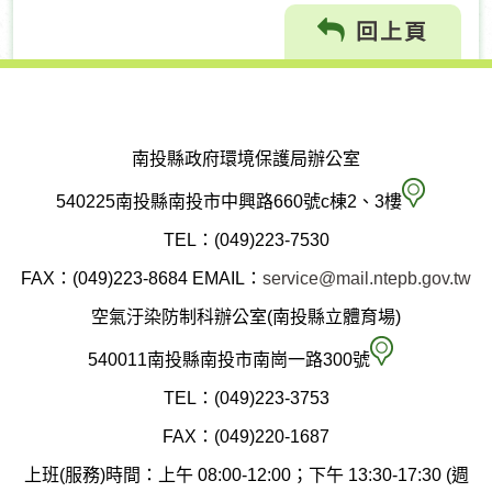
回上頁
南投縣政府環境保護局辦公室
南
540225南投縣南投市中興路660號c棟2、3樓
投
TEL：(049)223-7530
縣
FAX：(049)223-8684
EMAIL：
service@mail.ntepb.gov.tw
政
空氣汙染防制科辦公室(南投縣立體育場)
府
空
540011南投縣南投市南崗一路300號
環
氣
TEL：(049)223-3753
境
汙
FAX：(049)220-1687
保
染
上班(服務)時間：上午 08:00-12:00；下午 13:30-17:30 (週