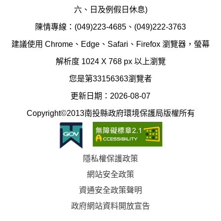
護
防
六、日及例假日休息)
局
制
陳情專線：(049)223-4685、(049)222-3763
辦
科
建議使用 Chrome、Edge、Safari、Firefox 瀏覽器，螢幕
公
辦
解析度 1024 X 768 px 以上瀏覽
室
公
您是第33156363瀏覽者
地
室
更新日期：2026-08-07
圖
(南
Copyright©2013南投縣政府環境保護局版權所有
投
縣
隱私權保護政策
立
網站安全政策
體
資通安全政策聲明
育
政府網站資料開放宣告
場)