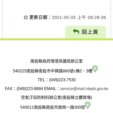
更新日期：
2021-05-03 上午 09:29:39
回上頁
南投縣政府環境保護局辦公室
南
540225南投縣南投市中興路660號c棟2、3樓
投
TEL：(049)223-7530
縣
FAX：(049)223-8684
EMAIL：
service@mail.ntepb.gov.tw
政
空氣汙染防制科辦公室(南投縣立體育場)
府
空
540011南投縣南投市南崗一路300號