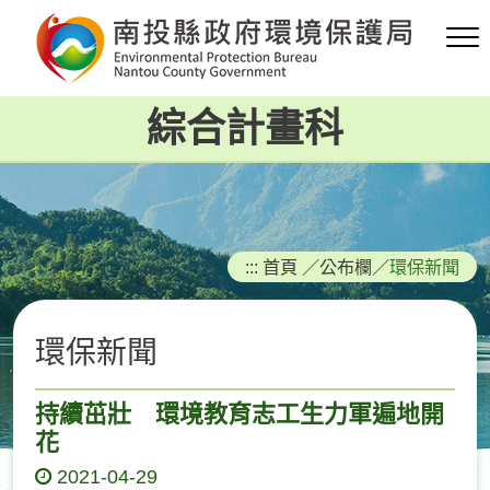
跳
到
主
要
綜合計畫科
內
容
區
塊
:::
首頁
／
公布欄
／
環保新聞
環保新聞
持續茁壯 環境教育志工生力軍遍地開
花
2021-04-29