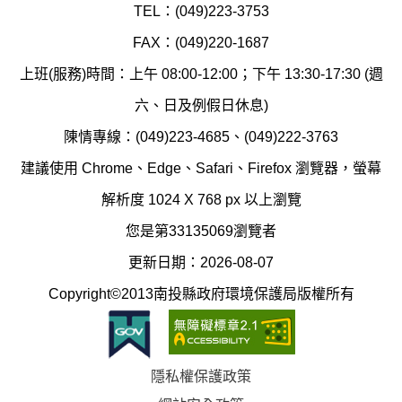
環
氣
TEL：(049)223-3753
境
汙
FAX：(049)220-1687
保
染
上班(服務)時間：上午 08:00-12:00；下午 13:30-17:30 (週
護
防
六、日及例假日休息)
局
制
陳情專線：(049)223-4685、(049)222-3763
辦
科
建議使用 Chrome、Edge、Safari、Firefox 瀏覽器，螢幕
公
辦
解析度 1024 X 768 px 以上瀏覽
室
公
您是第33135069瀏覽者
地
室
更新日期：2026-08-07
圖
(南
Copyright©2013南投縣政府環境保護局版權所有
投
縣
隱私權保護政策
立