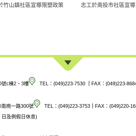
於竹山鎮社區宣導限塑政策
志工於南投市社區宣導
南
0號c棟2、3樓
TEL：(049)223-7530
｜
FAX：(049)223-868
投
縣
空
市南崗一路300號
TEL：(049)223-3753
｜
FAX：(049)220-16
政
氣
(週六、日及例假日休息)
府
汙
環