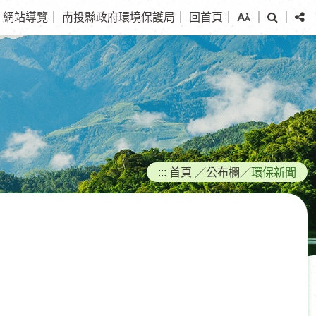
搜
分
網站導覽
｜
南投縣政府環境保護局
｜
回首頁
｜
｜
｜
尋
享
:::
首頁
／
公布欄
／
環保新聞