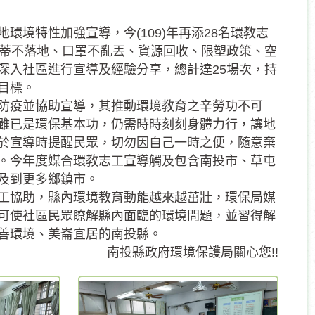
境特性加強宣導，今(109)年再添28名環教志
菸蒂不落地、口罩不亂丟、資源回收、限塑政策、空
深入社區進行宣導及經驗分享，總計達25場次，持
目標。
防疫並協助宣導，其推動環境教育之辛勞功不可
雖已是環保基本功，仍需時時刻刻身體力行，讓地
於宣導時提醒民眾，切勿因自己一時之便，隨意棄
。今年度媒合環教志工宣導觸及包含南投市、草屯
及到更多鄉鎮市。
工協助，縣內環境教育動能越來越茁壯，環保局媒
可使社區民眾瞭解縣內面臨的環境問題，並習得解
善環境、美崙宜居的南投縣。
南投縣政府環境保護局關心您!!