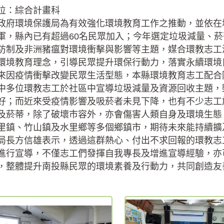
位：綜合計畫科
政府環境保護局為有效強化環境教育工作之推動，並依在地環
軍，縣內已有超過60名民眾加入；今年選定垃圾減量、
防制及非洲豬瘟對環境衝擊與影響等主題，媒合環教志工
環境教育理念，引導民眾提升環保行動力，落實永續環境
來因疫情衝擊改變民眾生活型態，本縣環境教育志工配合
中多位環教志工於社區中宣導垃圾減量及資源回收主題，
好；而近來受疫情影響及吸菸者未見下降，也有不少志工
及菸蒂，除了破壞市容外，亦會傷害人類自身及環境生態
里鎮、竹山鎮及水里鄉等多個鄉鎮市，期待未來能持續擴
局長方信雄表示，透過這群熱心、付出不求回報的環教志
進行宣導，不僅志工們發揮自我專長及增進宣導經驗，亦
，整體提升南投縣民眾的環境素養及行動力，共同創造友