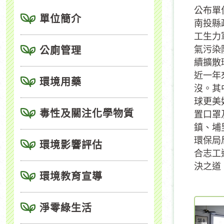
公布單
單位簡介
南投縣
工生力
氣污染
公廁管理
續擴散
近一年
環境用藥
沒。其
球更美
毒性及關注化學物質
置口罩
鎮、埔
環保局
環境影響評估
合志工
決之道
環境教育宣導
淨零綠生活