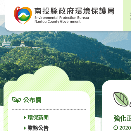
跳
到
主
要
內
容
區
塊
:::
公布欄
環保新聞
強化
2020
業務公告