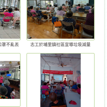
口罩不亂丟
志工於埔里鎮社區宣導垃圾減量