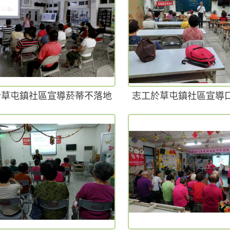
於草屯鎮社區宣導菸蒂不落地
志工於草屯鎮社區宣導