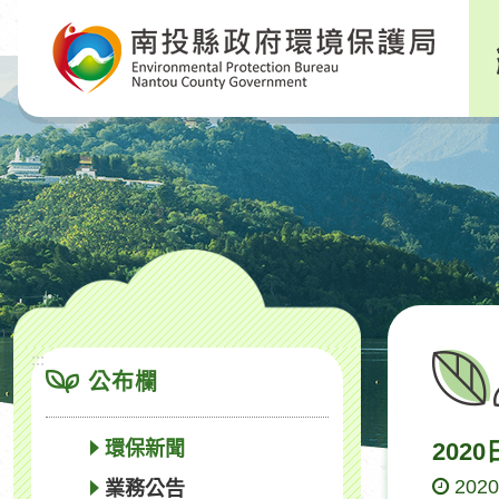
跳
到
主
要
內
容
區
塊
:::
公布欄
環保新聞
20
2020
業務公告