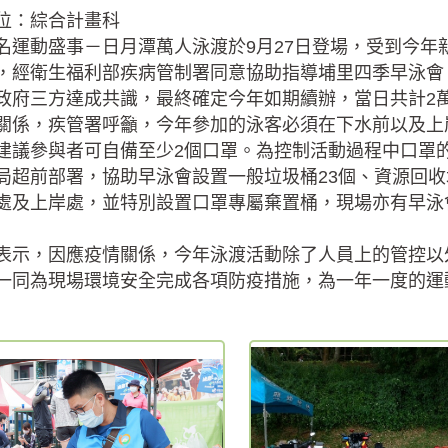
位：綜合計畫科
名運動盛事－日月潭萬人泳渡於9月27日登場，受到今
，經衛生福利部疾病管制署同意協助指導埔里四季早泳會
政府三方達成共識，最終確定今年如期續辦，當日共計2萬1
關係，疾管署呼籲，今年參加的泳客必須在下水前以及上
建議參與者可自備至少2個口罩。為控制活動過程中口罩
局超前部署，協助早泳會設置一般垃圾桶23個、資源回收
處及上岸處，並特別設置口罩專屬棄置桶，現場亦有早泳
表示，因應疫情關係，今年泳渡活動除了人員上的管控以
一同為現場環境安全完成各項防疫措施，為一年一度的運