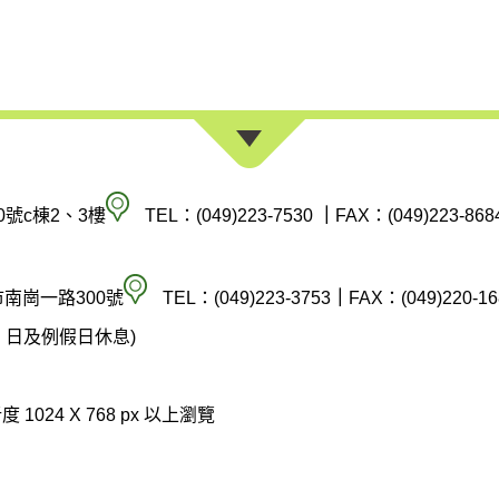
南
0號c棟2、3樓
TEL：(049)223-7530
｜
FAX：(049)223-868
投
縣
空
市南崗一路300號
TEL：(049)223-3753
｜
FAX：(049)220-16
政
氣
(週六、日及例假日休息)
府
汙
環
染
 1024 X 768 px 以上瀏覽
境
防
保
制