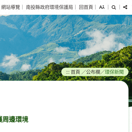
搜
分
網站導覽
｜
南投縣政府環境保護局
｜
回首頁
｜
｜
｜
尋
享
:::
首頁
／
公布欄
／
環保新聞
護周邊環境