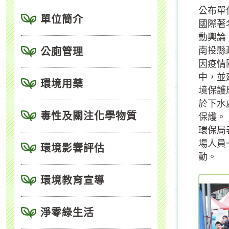
公布單
單位簡介
國際著
動輿論
南投縣
公廁管理
因疫情
中，並
環境用藥
境保護
於下水
毒性及關注化學物質
保護。
環保局
場人員
環境影響評估
動。
環境教育宣導
淨零綠生活