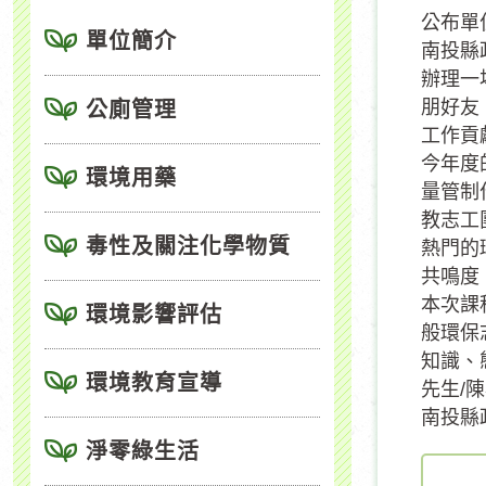
公布單
單位簡介
南投縣
辦理一
朋好友
公廁管理
工作貢
今年度
環境用藥
量管制
教志工
毒性及關注化學物質
熱門的
共鳴度
本次課
環境影響評估
般環保
知識、
環境教育宣導
先生/陳
南投縣
淨零綠生活