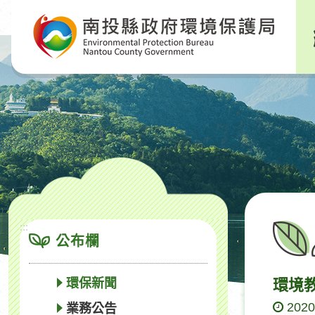
跳
到
主
要
內
容
區
塊
:::
公布欄
環保新聞
環境
2020
業務公告