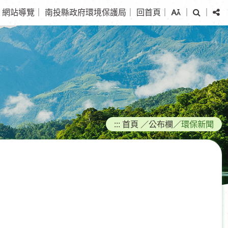
搜
分
網站導覽
｜
南投縣政府環境保護局
｜
回首頁
｜
｜
｜
尋
享
:::
首頁
／
公布欄
／
環保新聞