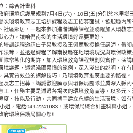
位：綜合計畫科
政府環境保護局規劃7月4日(六)、10日(五)分別於水
場次環境教育志工培訓課程及志工招募面試，歡迎縣內所
、社區鄰居，一起來參加進階訓練課程並踴躍加入環教志
獻心力，讓咱們南投的生活環境好還要更好。
的培訓課程邀請白子易教授及王佩蓮教授擔任講師，帶領
作法等，並透過課程了解南投縣在地環境現況與環保政策
團隊常態化的期許，加入環境教育課程規劃與實作、演講
環境議題，透過淺顯易懂的範例，深入淺出的說明，在有
，具實質效益的講解技巧，乃環境教育推廣重要的路徑。
程及志工招募，竭誠歡迎願意與環保局團隊並肩深入縣內
志工，任務主要是透過各場次的環境教育宣導，以多元、
態度、技能及行動，共同攜手建立永續的生活環境。如有
小姐，電話049-2241083，或環保局綜合計畫科葉小姐，電話
政府環境保護局關心您!!