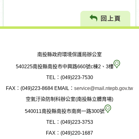
回上頁
南投縣政府環境保護局辦公室
南
540225南投縣南投市中興路660號c棟2、3樓
投
TEL：(049)223-7530
縣
FAX：(049)223-8684
EMAIL：
service@mail.ntepb.gov.tw
政
空氣汙染防制科辦公室(南投縣立體育場)
府
空
540011南投縣南投市南崗一路300號
環
氣
TEL：(049)223-3753
境
汙
FAX：(049)220-1687