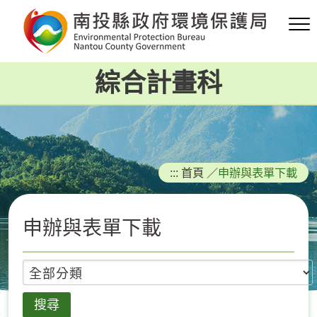
跳
到
主
要
綜合計畫科
內
容
區
塊
:::
首頁
／
申辦與表單下載
申辦與表單下載