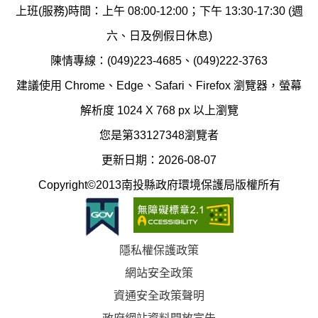
保
染
上班(服務)時間：上午 08:00-12:00；下午 13:30-17:30 (週
護
防
六、日及例假日休息)
局
制
陳情專線：(049)223-4685、(049)222-3763
辦
科
建議使用 Chrome、Edge、Safari、Firefox 瀏覽器，螢幕
公
辦
解析度 1024 X 768 px 以上瀏覽
室
公
您是第33127348瀏覽者
地
室
更新日期：2026-08-07
圖
(南
Copyright©2013南投縣政府環境保護局版權所有
投
縣
隱私權保護政策
立
網站安全政策
體
資通安全政策聲明
育