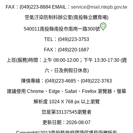
縣
FAX：(049)223-8684
EMAIL：
service@mail.ntepb.gov.tw
政
空氣汙染防制科辦公室(南投縣立體育場)
府
空
540011南投縣南投市南崗一路300號
環
氣
TEL：(049)223-3753
境
汙
FAX：(049)220-1687
保
染
上班(服務)時間：上午 08:00-12:00；下午 13:30-17:30 (週
護
防
六、日及例假日休息)
局
制
陳情專線：(049)223-4685、(049)222-3763
辦
科
建議使用 Chrome、Edge、Safari、Firefox 瀏覽器，螢幕
公
辦
解析度 1024 X 768 px 以上瀏覽
室
公
您是第33137545瀏覽者
地
室
更新日期：2026-08-07
圖
(南
Copyright©2013南投縣政府環境保護局版權所有