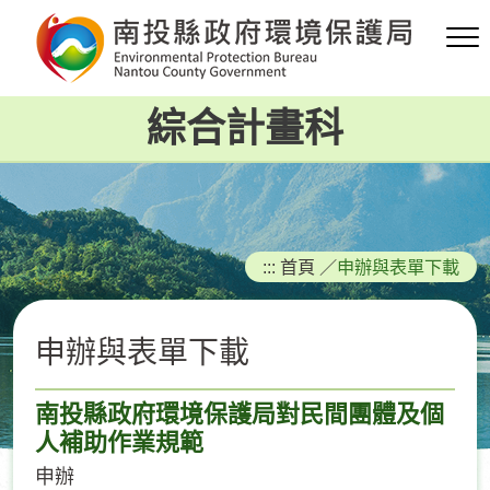
跳
到
主
要
綜合計畫科
內
容
區
塊
:::
首頁
／
申辦與表單下載
申辦與表單下載
南投縣政府環境保護局對民間團體及個
人補助作業規範
申辦