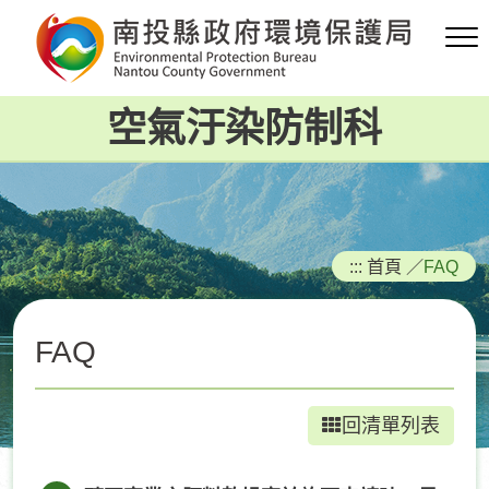
跳
到
主
要
空氣汙染防制科
內
容
區
塊
:::
首頁
／
FAQ
FAQ
回清單列表