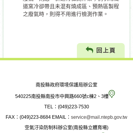
道窯冷卻帶且未混有燒成區、預熱區製程
之廢氣時，則得不用進行檢測作業。
回上頁
南投縣政府環境保護局辦公室
南
540225南投縣南投市中興路660號c棟2、3樓
投
TEL：(049)223-7530
縣
FAX：(049)223-8684
EMAIL：
service@mail.ntepb.gov.tw
政
空氣汙染防制科辦公室(南投縣立體育場)