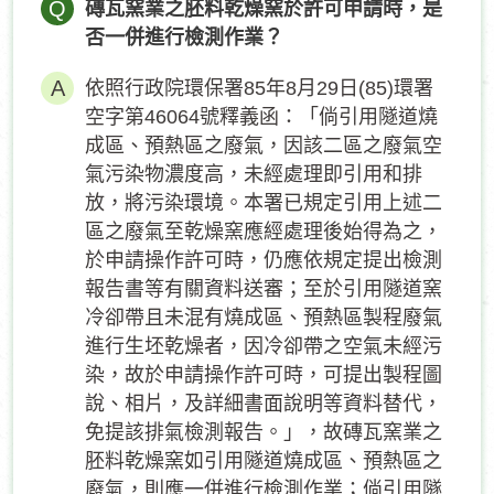
Q
磚瓦窯業之胚料乾燥窯於許可申請時，是
否一併進行檢測作業？
依照行政院環保署85年8月29日(85)環署
空字第46064號釋義函：「倘引用隧道燒
成區、預熱區之廢氣，因該二區之廢氣空
氣污染物濃度高，未經處理即引用和排
放，將污染環境。本署已規定引用上述二
區之廢氣至乾燥窯應經處理後始得為之，
於申請操作許可時，仍應依規定提出檢測
報告書等有關資料送審；至於引用隧道窯
冷卻帶且未混有燒成區、預熱區製程廢氣
進行生坯乾燥者，因冷卻帶之空氣未經污
染，故於申請操作許可時，可提出製程圖
說、相片，及詳細書面說明等資料替代，
免提該排氣檢測報告。」，故磚瓦窯業之
胚料乾燥窯如引用隧道燒成區、預熱區之
廢氣，則應一併進行檢測作業；倘引用隧