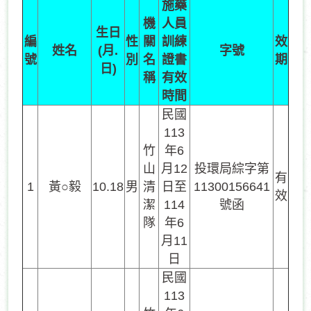
施藥
機
人員
生日
編
性
關
訓練
效
姓名
(月.
字號
號
別
名
證書
期
日)
稱
有效
時間
民國
113
竹
年6
山
月12
投環局綜字第
有
1
黃○毅
10.18
男
清
日至
11300156641
效
潔
114
號函
隊
年6
月11
日
民國
113