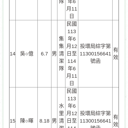
隊
年6
月11
日
民國
113
集
年6
集
月12
投環局綜字第
有
14
吳○億
6.7
男
清
日至
11300156641
效
潔
114
號函
隊
年6
月11
日
民國
113
水
年6
里
月12
投環局綜字第
有
15
陳○暉
8.18
男
清
日至
11300156641
效