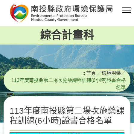
跳
到
主
要
綜合計畫科
內
容
區
塊
:::
首頁
／
環境用藥
／
113年度南投縣第二場次施藥課程訓練(6小時)證書合格
名單
113年度南投縣第二場次施藥課
程訓練(6小時)證書合格名單