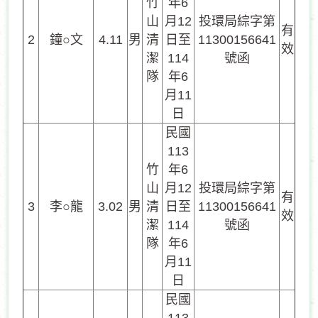
竹
年6
山
月12
投環局綜字第
有
2
鐘○文
4.11
男
清
日至
11300156641
效
潔
114
號函
隊
年6
月11
日
民國
113
竹
年6
山
月12
投環局綜字第
有
3
李○龍
3.02
男
清
日至
11300156641
效
潔
114
號函
隊
年6
月11
日
民國