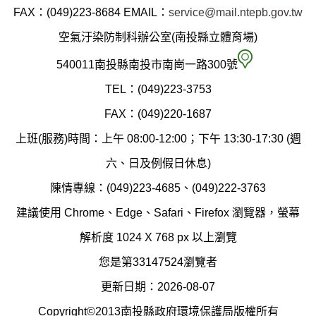
縣
FAX：(049)223-8684
EMAIL：
service@mail.ntepb.gov.tw
政
空氣汙染防制科辦公室(南投縣立體育場)
府
空
540011南投縣南投市南崗一路300號
環
氣
TEL：(049)223-3753
境
汙
FAX：(049)220-1687
保
染
上班(服務)時間：上午 08:00-12:00；下午 13:30-17:30 (週
護
防
六、日及例假日休息)
局
制
陳情專線：(049)223-4685、(049)222-3763
辦
科
建議使用 Chrome、Edge、Safari、Firefox 瀏覽器，螢幕
公
辦
解析度 1024 X 768 px 以上瀏覽
室
公
您是第33147524瀏覽者
地
室
更新日期：2026-08-07
圖
(南
Copyright©2013南投縣政府環境保護局版權所有