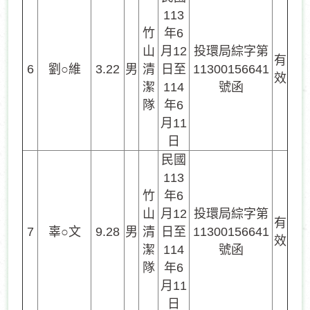
113
竹
年6
山
月12
投環局綜字第
有
6
劉○維
3.22
男
清
日至
11300156641
效
潔
114
號函
隊
年6
月11
日
民國
113
竹
年6
山
月12
投環局綜字第
有
7
辜○文
9.28
男
清
日至
11300156641
效
潔
114
號函
隊
年6
月11
日