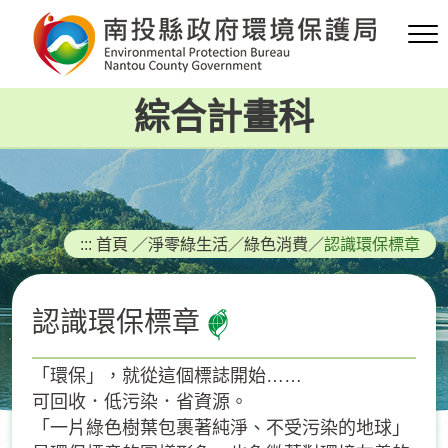
跳
到
主
要
綜合計畫科
內
容
區
塊
:::
首頁
／
淨零綠生活
／
綠色消費
／
認識環保標章
認識環保標章
「環保」，就從這個標誌開始……
可回收．低污染．省資源。
「一片綠色樹葉包裹著純淨、不受污染的地球」