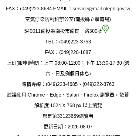
縣
FAX：(049)223-8684
EMAIL：
service@mail.ntepb.gov.tw
政
空氣汙染防制科辦公室(南投縣立體育場)
府
空
540011南投縣南投市南崗一路300號
環
氣
TEL：(049)223-3753
境
汙
FAX：(049)220-1687
保
染
上班(服務)時間：上午 08:00-12:00；下午 13:30-17:30 (週
護
防
六、日及例假日休息)
局
制
陳情專線：(049)223-4685、(049)222-3763
辦
科
建議使用 Chrome、Edge、Safari、Firefox 瀏覽器，螢幕
公
辦
解析度 1024 X 768 px 以上瀏覽
室
公
您是第33123669瀏覽者
地
室
更新日期：2026-08-07
圖
(南