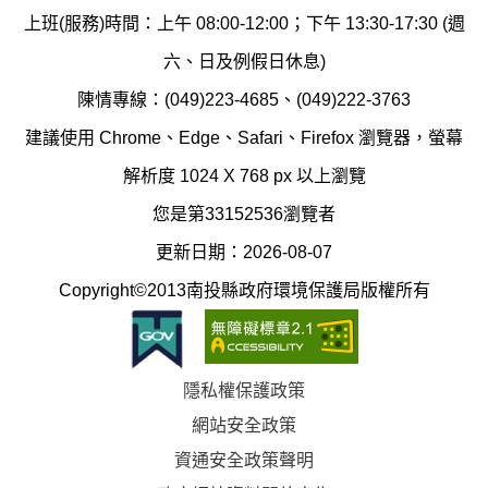
保
染
上班(服務)時間：上午 08:00-12:00；下午 13:30-17:30 (週
護
防
六、日及例假日休息)
局
制
陳情專線：(049)223-4685、(049)222-3763
辦
科
建議使用 Chrome、Edge、Safari、Firefox 瀏覽器，螢幕
公
辦
解析度 1024 X 768 px 以上瀏覽
室
公
您是第33152536瀏覽者
地
室
更新日期：2026-08-07
圖
(南
Copyright©2013南投縣政府環境保護局版權所有
投
縣
隱私權保護政策
立
網站安全政策
體
資通安全政策聲明
育