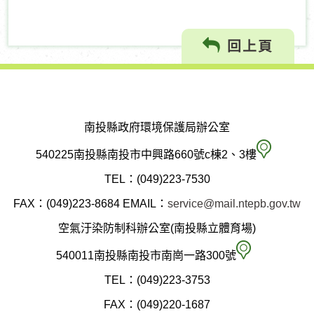
回上頁
南投縣政府環境保護局辦公室
南
540225南投縣南投市中興路660號c棟2、3樓
投
TEL：(049)223-7530
縣
FAX：(049)223-8684
EMAIL：
service@mail.ntepb.gov.tw
政
空氣汙染防制科辦公室(南投縣立體育場)
府
空
540011南投縣南投市南崗一路300號
環
氣
TEL：(049)223-3753
境
汙
FAX：(049)220-1687