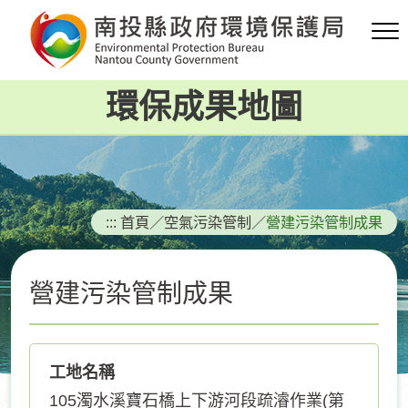
跳
到
主
要
環保成果地圖
內
容
區
塊
:::
首頁
／
空氣污染管制
／
營建污染管制成果
營建污染管制成果
工地名稱
105濁水溪寶石橋上下游河段疏濬作業(第