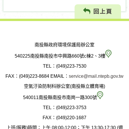
回上頁
南投縣政府環境保護局辦公室
南
540225南投縣南投市中興路660號c棟2、3樓
投
TEL：(049)223-7530
縣
FAX：(049)223-8684
EMAIL：
service@mail.ntepb.gov.tw
政
空氣汙染防制科辦公室(南投縣立體育場)
府
空
540011南投縣南投市南崗一路300號
環
氣
TEL：(049)223-3753
境
汙
FAX：(049)220-1687
保
染
上班(服務)時間：上午 08:00-12:00；下午 13:30-17:30 (週