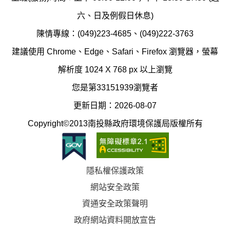
護
防
六、日及例假日休息)
局
制
陳情專線：(049)223-4685、(049)222-3763
辦
科
建議使用 Chrome、Edge、Safari、Firefox 瀏覽器，螢幕
公
辦
解析度 1024 X 768 px 以上瀏覽
室
公
您是第33151939瀏覽者
地
室
更新日期：2026-08-07
圖
(南
Copyright©2013南投縣政府環境保護局版權所有
投
縣
隱私權保護政策
立
網站安全政策
體
資通安全政策聲明
育
政府網站資料開放宣告
場)