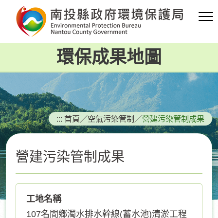
跳
到
主
要
環保成果地圖
內
容
區
塊
:::
首頁
／
空氣污染管制
／
營建污染管制成果
營建污染管制成果
工地名稱
107名間鄉濁水排水幹線(蓄水池)清淤工程