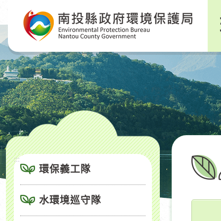
跳
到
主
要
內
容
區
塊
:::
環保義工隊
水環境巡守隊