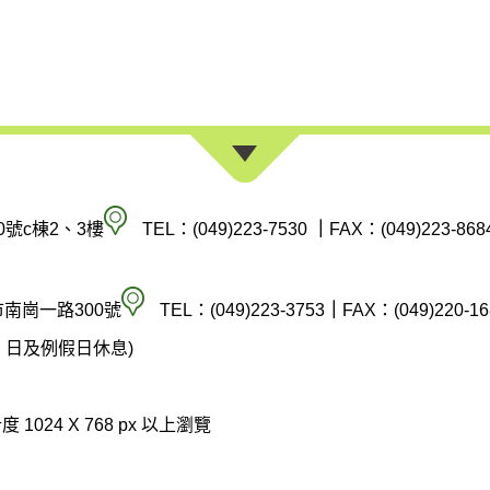
南
0號c棟2、3樓
TEL：(049)223-7530
｜
FAX：(049)223-868
投
縣
空
市南崗一路300號
TEL：(049)223-3753
｜
FAX：(049)220-16
政
氣
(週六、日及例假日休息)
府
汙
環
染
 1024 X 768 px 以上瀏覽
境
防