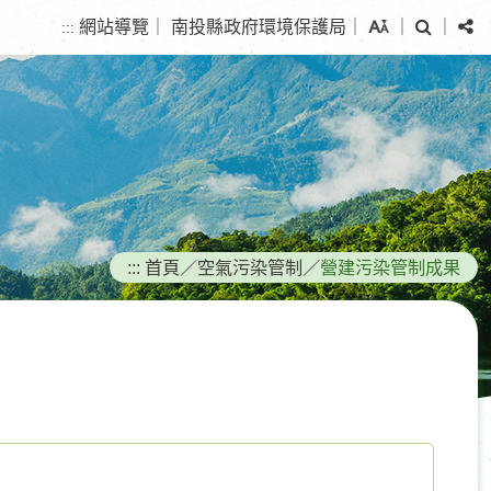
搜
分
網站導覽
｜
南投縣政府環境保護局
｜
｜
｜
:::
尋
享
:::
首頁
／
空氣污染管制
／
營建污染管制成果