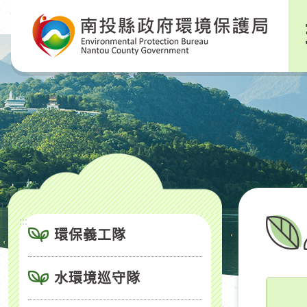
跳
到
主
要
內
容
區
塊
:::
環保義工隊
水環境巡守隊