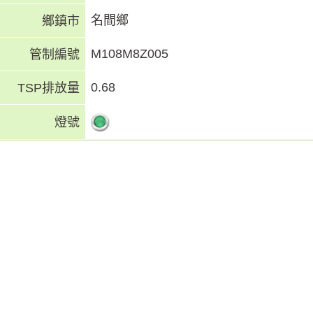
名間鄉
鄉鎮市
M108M8Z005
管制編號
0.68
TSP排放量
燈號