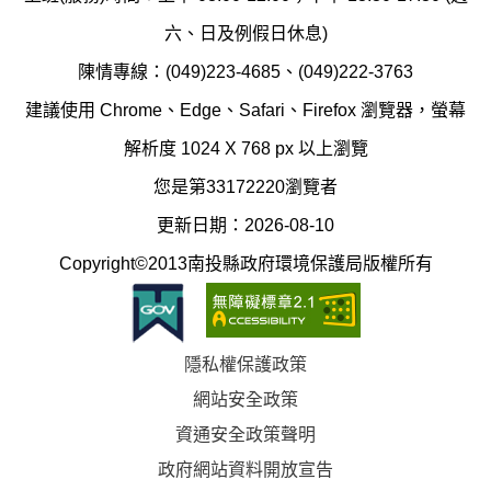
護
防
六、日及例假日休息)
局
制
陳情專線：(049)223-4685、(049)222-3763
辦
科
建議使用 Chrome、Edge、Safari、Firefox 瀏覽器，螢幕
公
辦
解析度 1024 X 768 px 以上瀏覽
室
公
您是第33172220瀏覽者
地
室
更新日期：2026-08-10
圖
(南
Copyright©2013南投縣政府環境保護局版權所有
投
縣
隱私權保護政策
立
網站安全政策
體
資通安全政策聲明
育
政府網站資料開放宣告
場)