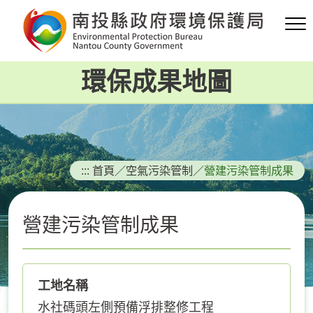
跳
到
主
要
環保成果地圖
內
容
區
塊
:::
首頁
／
空氣污染管制
／
營建污染管制成果
營建污染管制成果
工地名稱
水社碼頭左側預備浮排整修工程