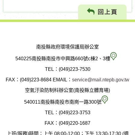
回上頁
南投縣政府環境保護局辦公室
南
540225南投縣南投市中興路660號c棟2、3樓
投
TEL：(049)223-7530
縣
FAX：(049)223-8684
EMAIL：
service@mail.ntepb.gov.tw
政
空氣汙染防制科辦公室(南投縣立體育場)
府
空
540011南投縣南投市南崗一路300號
環
氣
TEL：(049)223-3753
境
汙
FAX：(049)220-1687
保
染
上班(服務)時間：上午 08:00-12:00；下午 13:30-17:30 (週