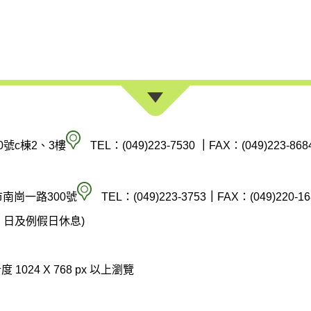
南
0號c棟2、3樓
TEL：(049)223-7530
｜
FAX：(049)223-868
投
縣
空
市南崗一路300號
TEL：(049)223-3753
｜
FAX：(049)220-16
政
氣
(週六、日及例假日休息)
府
汙
環
染
 1024 X 768 px 以上瀏覽
境
防