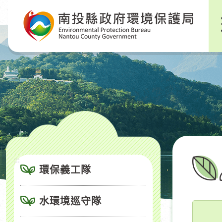
跳
到
主
要
內
容
區
塊
:::
環保義工隊
水環境巡守隊