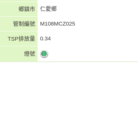
仁愛鄉
鄉鎮市
M108MCZ025
管制編號
0.34
TSP排放量
燈號