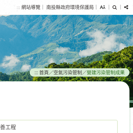
搜
分
網站導覽
｜
南投縣政府環境保護局
｜
｜
｜
:::
尋
享
:::
首頁
／
空氣污染管制
／
營建污染管制成果
改善工程