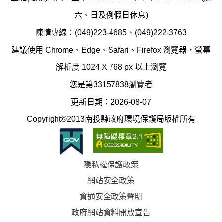
護
防
六、日及例假日休息)
局
制
陳情專線：(049)223-4685、(049)222-3763
辦
科
建議使用 Chrome、Edge、Safari、Firefox 瀏覽器，螢幕
公
辦
解析度 1024 X 768 px 以上瀏覽
室
公
您是第33157838瀏覽者
地
室
更新日期：2026-08-07
圖
(南
Copyright©2013南投縣政府環境保護局版權所有
投
縣
隱私權保護政策
立
網站安全政策
體
資通安全政策聲明
育
政府網站資料開放宣告
場)