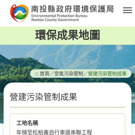
跳
到
主
要
環保成果地圖
內
容
區
塊
:::
首頁
／
空氣污染管制
／
營建污染管制成果
營建污染管制成果
工地名稱
年梯至松柏崙自行車道串聯工程