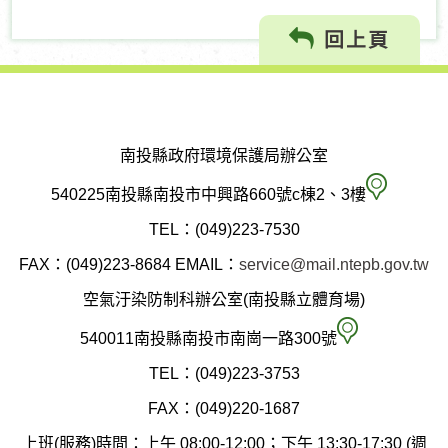
回上頁
南投縣政府環境保護局辦公室
南
540225南投縣南投市中興路660號c棟2、3樓
投
TEL：(049)223-7530
縣
FAX：(049)223-8684
EMAIL：
service@mail.ntepb.gov.tw
政
空氣汙染防制科辦公室(南投縣立體育場)
府
空
540011南投縣南投市南崗一路300號
環
氣
TEL：(049)223-3753
境
汙
FAX：(049)220-1687
保
染
上班(服務)時間：上午 08:00-12:00；下午 13:30-17:30 (週