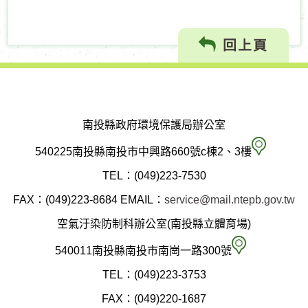
回上頁
南投縣政府環境保護局辦公室
南
540225南投縣南投市中興路660號c棟2、3樓
投
TEL：(049)223-7530
縣
FAX：(049)223-8684
EMAIL：
service@mail.ntepb.gov.tw
政
空氣汙染防制科辦公室(南投縣立體育場)
府
空
540011南投縣南投市南崗一路300號
環
氣
TEL：(049)223-3753
境
汙
FAX：(049)220-1687