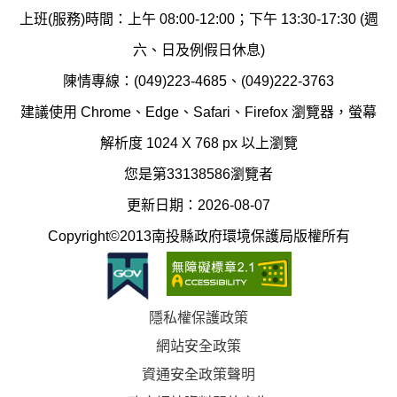
保
染
上班(服務)時間：上午 08:00-12:00；下午 13:30-17:30 (週
護
防
六、日及例假日休息)
局
制
陳情專線：(049)223-4685、(049)222-3763
辦
科
建議使用 Chrome、Edge、Safari、Firefox 瀏覽器，螢幕
公
辦
解析度 1024 X 768 px 以上瀏覽
室
公
您是第33138586瀏覽者
地
室
更新日期：2026-08-07
圖
(南
Copyright©2013南投縣政府環境保護局版權所有
投
縣
隱私權保護政策
立
網站安全政策
體
資通安全政策聲明
育