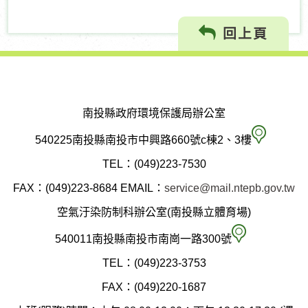
回上頁
南投縣政府環境保護局辦公室
南
540225南投縣南投市中興路660號c棟2、3樓
投
TEL：(049)223-7530
縣
FAX：(049)223-8684
EMAIL：
service@mail.ntepb.gov.tw
政
空氣汙染防制科辦公室(南投縣立體育場)
府
空
540011南投縣南投市南崗一路300號
環
氣
TEL：(049)223-3753
境
汙
FAX：(049)220-1687
保
染