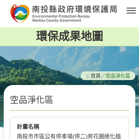
跳
到
主
要
環保成果地圖
內
容
區
塊
:::
首頁
／
空品淨化區
空品淨化區
計畫名稱
南投市市區公有停車場(停二)旁花圃綠化植