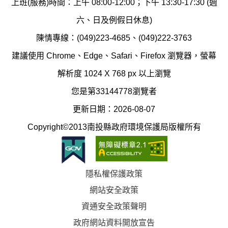
上班(服務)時間：上午 08:00-12:00；下午 13:30-17:30 (週
護
防
六、日及例假日休息)
局
制
陳情專線：(049)223-4685、(049)222-3763
辦
科
建議使用 Chrome、Edge、Safari、Firefox 瀏覽器，螢幕
公
辦
解析度 1024 X 768 px 以上瀏覽
室
公
您是第33144778瀏覽者
地
室
更新日期：2026-08-07
圖
(南
Copyright©2013南投縣政府環境保護局版權所有
投
縣
隱私權保護政策
立
網站安全政策
體
資通安全政策聲明
育
政府網站資料開放宣告