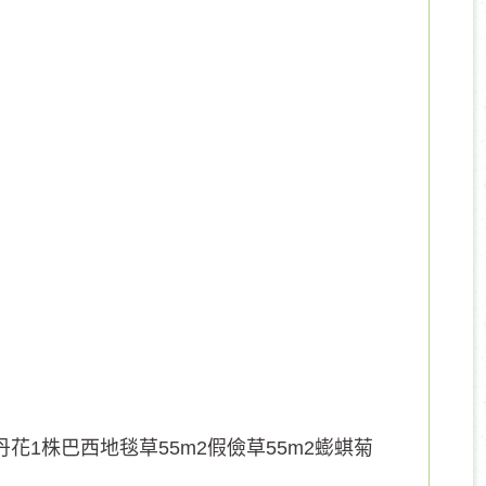
花1株巴西地毯草55m2假儉草55m2蟛蜞菊