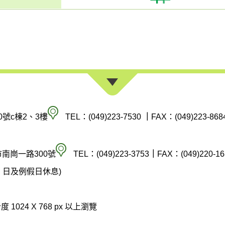
南
0號c棟2、3樓
TEL：(049)223-7530
｜
FAX：(049)223-868
投
縣
空
市南崗一路300號
TEL：(049)223-3753
｜
FAX：(049)220-16
政
氣
(週六、日及例假日休息)
府
汙
環
染
 1024 X 768 px 以上瀏覽
境
防