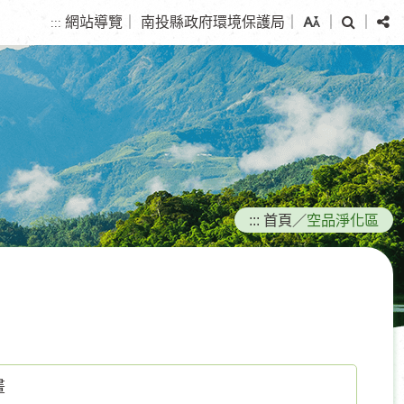
搜
分
網站導覽
｜
南投縣政府環境保護局
｜
｜
｜
:::
尋
享
:::
首頁
／
空品淨化區
畫