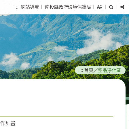
搜
分
網站導覽
｜
南投縣政府環境保護局
｜
｜
｜
:::
尋
享
:::
首頁
／
空品淨化區
工作計畫