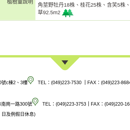
植樹量說明
角莖野牡丹18株、桂花25株、含笑5株
草92.5m2
南
0號c棟2、3樓
TEL：(049)223-7530
｜
FAX：(049)223-868
投
縣
空
市南崗一路300號
TEL：(049)223-3753
｜
FAX：(049)220-16
政
氣
(週六、日及例假日休息)
府
汙