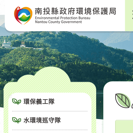
跳
到
主
要
內
容
區
塊
:::
環保義工隊
水環境巡守隊